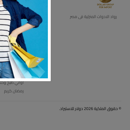
ديكور
اجهزه كهرباية
رواد الادوات المنزلية فى مصر
التخزين والتنظي
اطباق بالقطعه
اطقم زجاج
ترامس
عروض الاسبوع
مستلزمات الحم
مفروشات
اواني طبخ وحل
رمضان كريم
© حقوق الملكية 2026 دولار للاستيراد.