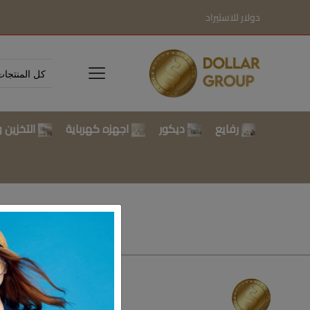
دولار للاستيراد
رفايع
ديكور
اجهزه كهرباية
التخزين و
تسوق بالتصن
رفايع