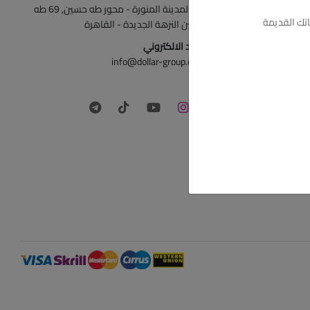
ش المدينة المنورة - محور طه حسين, 69 طه
تك القديمة
حسين النزهة الجديدة - القاهرة
البريد الالكتروني
info@dollar-group.com
تابعونا