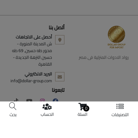
أتصل بنا
أحصل على الاتجاهات
ش المدينة المنورة -
محور طه حسين, 69 طه
رواد الادوات المنزلية فى مصر
حسين النزهة الجديدة -
القاهرة
البريد الالكتروني
info@dollar-group.com
تابعونا
0
السلة
الحساب
التصنيفات
بحث
© حقوق الملكية 2026 دولار للاستيراد.
تم التطوير بواسطة
Shoman Systems