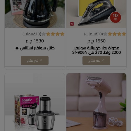
(0 تقييمات)
(0 تقييمات)
1550 ج.م
1530 ج.م
مكواة بخار كهربائية سونيفر،
كاتل سونفير استالس 🔥
2200 واط، 270 مل، Sf-9064
كود B0DDL3MJ5L DOLLAR
غير متاح
غير متاح
FOR IMPORT