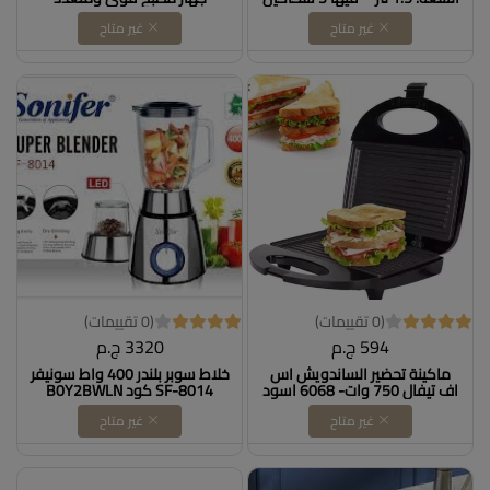
ستانلس قوية جدًا وسريعة في
الاستخدامات
غير متاح
غير متاح
الفرم، سواء لحمة أو خضار، هتنجز
معاكي في المطبخ وتوفري
وقت ومجهود. Dollars for
import
(0 تقييمات)
(0 تقييمات)
594 ج.م
3320 ج.م
ماكينة تحضير الساندويش اس
خلاط سوبر بلندر 400 واط سونيفر
اف تيفال 750 وات- 6068 اسود
SF-8014 كود B0Y2BWLN
DOLLAR FOR IMPORT CM
غير متاح
غير متاح