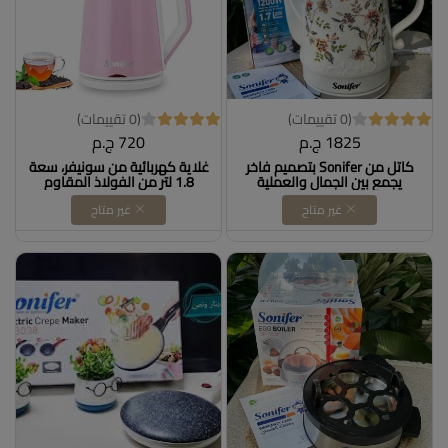
(0 تقييمات)
(0 تقييمات)
1825 ج.م
720 ج.م
كاتل من Sonifer بتصميم فاخر
غلاية كهربائية من سونيفر، سعة
يجمع بين الجمال والعملية
1.8 لتر من الفولاذ المقاوم
للصدأ، غلاية ذكية للمطبخ
غير متاح
غير متاح
والشاي، قطعة واحدة، موديل
SF-2076