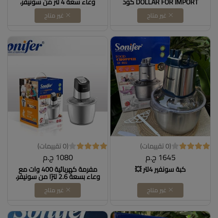
DOLLAR FOR IMPORT كود
وعاء سعة 4 لتر من سونيفر،
B0BVGXWQ1D
موديل SF-8122، فضي
غير متاح
غير متاح
(0 تقييمات)
(0 تقييمات)
1645 ج.م
1080 ج.م
كبة سونفير 4لتر 💥
مفرمة كهربائية 400 وات مع
وعاء بسعة 2.6 لترًا من سونيفر،
موديل SF-8135
غير متاح
غير متاح