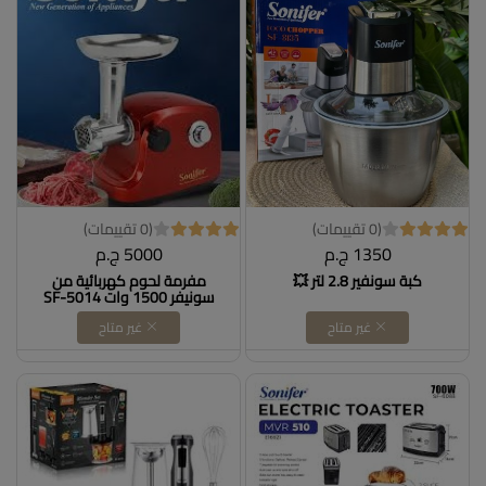
(0 تقييمات)
(0 تقييمات)
1350 ج.م
5000 ج.م
كبة سونفير 2.8 لتر 💥
مفرمة لحوم كهربائية من
سونيفر 1500 وات SF-5014
Dollars for imporT كود
غير متاح
غير متاح
B0DDKLHV4K