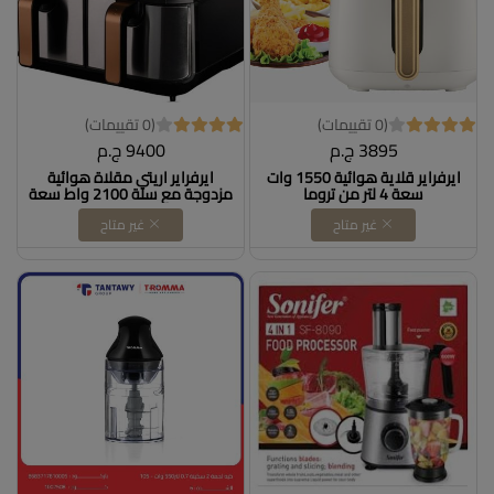
(0 تقييمات)
(0 تقييمات)
3895 ج.م
9400 ج.م
ايرفراير قلاية هوائية 1550 وات
ايرفراير اريتي مقلاة هوائية
سعة 4 لتر من تروما
مزدوجة مع سلة 2100 واط سعة
9 لتر لون ذهبي وردي 4625/1
غير متاح
غير متاح