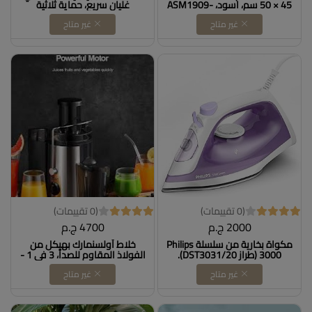
45 × 50 سم، اسود، ASM1909-
غليان سريع، حماية ثلاثية
4001 Dollars for import
الاتجاهات Dollars for import
غير متاح
غير متاح
B0CM6QN6B6 B0CM6QN6B6
(0 تقييمات)
(0 تقييمات)
2000 ج.م
4700 ج.م
مكواة بخارية من سلسلة Philips
خلاط أولسنمارك بهيكل من
3000 (طراز DST3031/20).
الفولاذ المقاوم للصدأ، 3 في 1 -
Dollars for import
محرك قوي 800 واط - قفل
غير متاح
غير متاح
أمان - سعة كبيرة - سرعتان مع
نبضات - شفرة من الفولاذ
المقاوم للصدأ وسلة فلتر | ضمان
لمدة عامين DOLLAR FOR