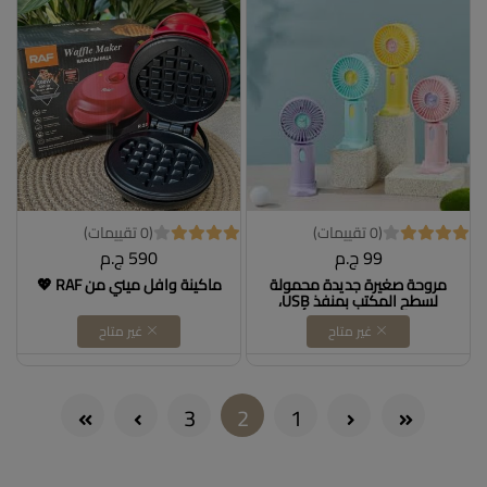
IMPOR T كود B07PGQ446N
(0 تقييمات)
(0 تقييمات)
99 ج.م
590 ج.م
مروحة صغيرة جديدة محمولة
ماكينة وافل ميني من RAF 💖
لسطح المكتب بمنفذ USB،
مروحة شحن إلكترونية ألوان
غير متاح
غير متاح
متعددة عالية السرعة قابلة
لإعادة الشحن، مروحة طاولة
للتبريد مع حامل للمنزل والمكتب
والأماكن الداخلية والخارجية
والسفر (ألوان Dollars for imporT
(current)
3
2
1
كود B0F4DV1R6T