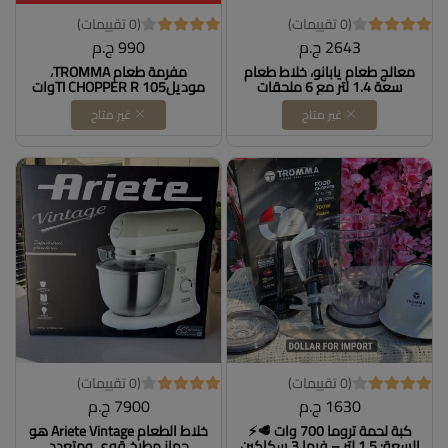
(0 تقييمات)
(0 تقييمات)
2643 ج.م
990 ج.م
معالج طعام يابانو، خلاط طعام
مفرمة طعام TROMMA،
سعة 1.4 لتر مع 6 ملحقات
موديلTI CHOPPER R 105وات
للتقطيع والتقطيع والعجين، 700
550 Dollars for import
غير متاح
غير متاح
واط، فضي Dollars for import
كود B09P3CNZZ5
(0 تقييمات)
(0 تقييمات)
1630 ج.م
7900 ج.م
كبة لحمة تروما 700 وات 🥩⚡
خلاط الطعام Ariete Vintage هو
السعة: 1.5 لتر – فيها 3 سكاكين
جهاز مطبخ قوي ومتعدد