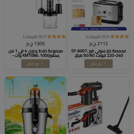
(0 تقييمات)
(0 تقييمات)
2112 ج.م
1305 ج.م
محمصة خبز سوني فير SF-6007،
مجموعة خلاط يدوي 4 في 1 من
220-240 فولت، 50/60 هرتز،
سنفيرKM1086، 1000 وات -
600-700 واط DOLLAR FOR
أسود DOLLAR FOR IMPORT
غير متاح
غير متاح
IMPORTكود B0CKTT3HTH
كود B08Y8YK9C5