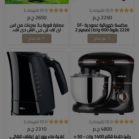
(0 تقييمات)
(0 تقييمات)
2250 ج.م
2650 ج.م
مكنسة كهربائية عمودية SF-
عصارة قوية بـ3 سرعات من اس
2226 بقوة 600 واط | تصميم 2
اي اف في جي اتش دي اف،
في 1 (أرضي ويدوي) لشفط
عصارة طرد مركزي للفواكه
غير متاح
غير متاح
فائق | خفيفة الوزن ومتعددة
والخضروات مع وظيفة نبض
الاستخدامات للمنزل والمكتب
اضافية، سهلة التنظيف DOLLAR
Dollars for import
FOR IMPORT كود
B0D9W46KS5
B0FHWGK2ST
(0 تقييمات)
(0 تقييمات)
4800 ج.م
2310 ج.م
رشيا خلاط قائم 1400 وات - 50 ×
غلاية ماء بيور إيز، إيقاف تلقائي،