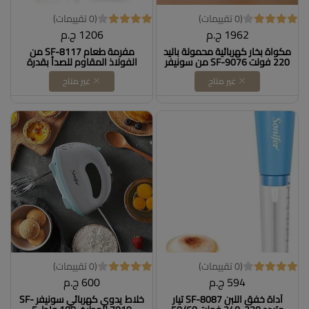
(0 تقييمات)
(0 تقييمات)
1962 ج.م
1206 ج.م
مكواة بخار كهربائية محمولة باليد
مفرمة طعام SF-8117 من
220 فولت SF-9076 من سونيفر
الفولاذ المقاوم للصدأ بقدرة
500 وات، سعة 2.5 لتر من
غير متاح
غير متاح
سونيفر Dollars for import
B0F54Q8STZ
(0 تقييمات)
(0 تقييمات)
594 ج.م
600 ج.م
أداة خفق اللبن SF-8087 تيار
خلاط يدوي كهربائي سونيفر SF-