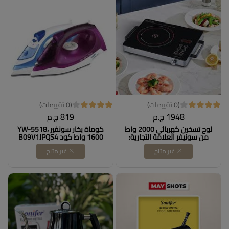
(0 تقييمات)
(0 تقييمات)
1948 ج.م
819 ج.م
لوح تسخين كهربائي 2000 واط
كوماة بخار سونفير YW-5518،
من سونيفر العلامة التجارية:
1600 واط كود B09V1JPQS4
جينيريك Dollars for imporT كود
ممسحة دلو أكريليك G3 متعدد
غير متاح
غير متاح
B0CJ5V76YS
الألوان كودB0CZ4FHFB9
DOLLAR FOR IMPORT