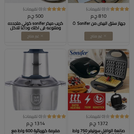
(0 تقييمات)
(0 تقييمات)
810 ج.م
500 ج.م
جهاز سلق البيض من Sonifer 🥚
كريب ميكر sonifer كوني متجدده
ومتنوعه في اكلك وداعا للاكل
الجاهز الغير صحي تقدري تعملي
غير متاح
غير متاح
كريبDollars for import كود
B0BXPW54X6
(0 تقييمات)
(0 تقييمات)
1372 ج.م
1314 ج.م
صانعة الوافل سونيفر 750 واط
مفرمة كهربائية 600 واط مع