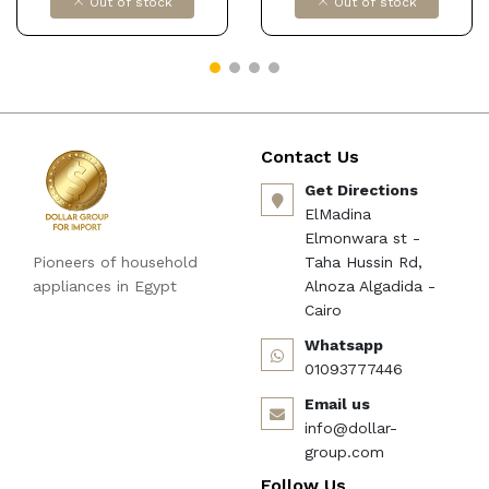
Out of stock
Out of stock
Contact Us
Get Directions
ElMadina
Elmonwara st -
Pioneers of household
Taha Hussin Rd,
appliances in Egypt
Alnoza Algadida -
Cairo
Whatsapp
01093777446
Email us
info@dollar-
group.com
Follow Us