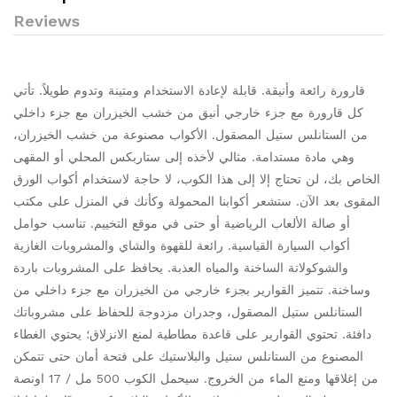
Reviews
قارورة رائعة وأنيقة. قابلة لإعادة الاستخدام ومتينة وتدوم طويلاً. تأتي
كل قارورة مع جزء خارجي أنيق من خشب الخيزران مع جزء داخلي
من الستانلس ستيل المصقول. الأكواب مصنوعة من خشب الخيزران،
وهي مادة مستدامة. مثالي لأخذه إلى ستاربكس المحلي أو المقهى
الخاص بك، لن تحتاج إلا إلى هذا الكوب، لا حاجة لاستخدام أكواب الورق
المقوى بعد الآن. ستشعر أكوابنا المحمولة وكأنك في المنزل على مكتب
أو صالة الألعاب الرياضية أو حتى في موقع التخييم. تناسب حوامل
أكواب السيارة القياسية. رائعة للقهوة والشاي والمشروبات الغازية
والشوكولاتة الساخنة والمياه العذبة. يحافظ على المشروبات باردة
وساخنة. تتميز القوارير بجزء خارجي من الخيزران مع جزء داخلي من
الستانلس ستيل المصقول، وجدران مزدوجة للحفاظ على مشروباتك
دافئة. تحتوي القوارير على قاعدة مطاطية لمنع الانزلاق؛ يحتوي الغطاء
المصنوع من الستانلس ستيل والبلاستيك على فتحة أمان حتى تتمكن
من إغلاقها ومنع الماء من الخروج. سيحمل الكوب 500 مل / 17 اونصة