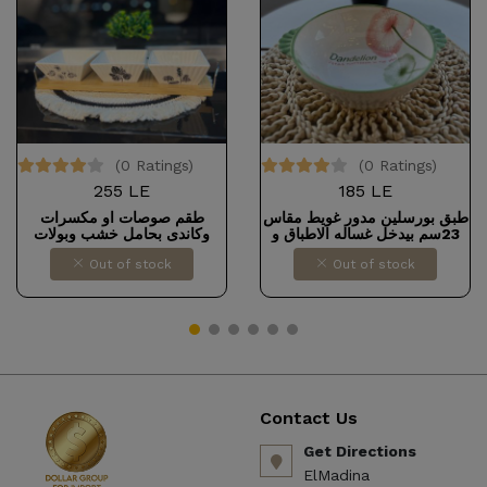
(0 Ratings)
(0 Ratings)
255 LE
185 LE
طبق بورسلين مدور غويط مقاس
طقم صوصات او مكسرات
23سم بيدخل غساله الاطباق و
وكاندى بحامل خشب وبولات
الميكروويف وبيتحط علي النار
بورسلين
Out of stock
Out of stock
مباشرةً
Contact Us
Get Directions
ElMadina