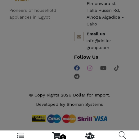
Elmonwara st -
Pioneers of household
Taha Hussin Rd,
appliances in Egypt
Alnoza Algadida -
Cairo
Email us
info@dollar-
group.com
Follow Us
© Copy Rights 2026 Dollar for Import.
Developed By
Shoman Systems
0