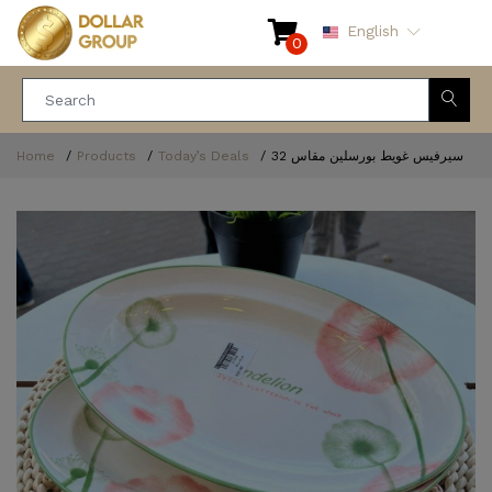
English
0
Home
Products
Today’s Deals
سيرفيس غويط بورسلين مقاس 32