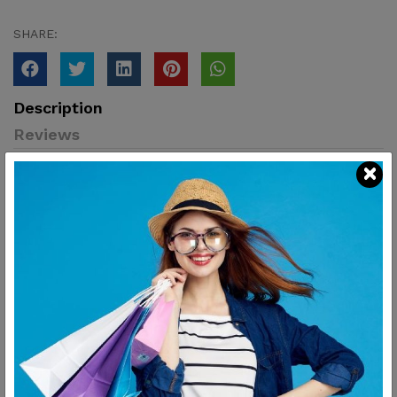
SHARE:
Description
Reviews
آمن للاستخدام في الميكروويف وغسالة الأطباق لمزيد من الراحة.
يحتوي الطقم على 6 أطباق فطيرة + 6 أطباق جاتو + 6 أطباق جويد +
6 أكواب شاي + 6 أطباق أكواب شاي + 6 أكواب قهوة + 6 أطباق
أكواب قهوة، 1 × لبانة ، 1 × سكرية، 1 × غطاء سكرية، 1 ×بولة، 1 ×
غطاء بولة + 6 أطباق عميقة + 1 براد، 1 × غطاء براد، 1 × بولة كبيرة، 1
× طبق سرفيس صغير، 1 × طبق سرفيس متوسط، 1 × طبق سرفيس
كبير + 2 ملاحة، وعاء صوص.