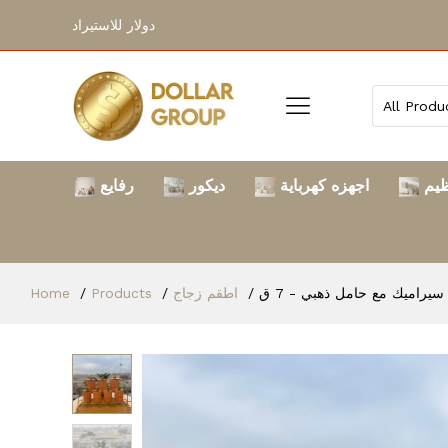
دولار للاستيراد
ظيم
اجهزه كهرباية
ديكور
رفايع
سيراميك مع حامل ذهبي - 7 ق
اطقم زجاج
Products
Home