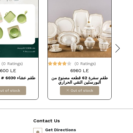
(0 Ratings)
(0 Ratings)
600 LE
6960 LE
فيولت كوريا
طقم سفرة 62 قطعه مصنوع من
طقم عشاء 6030 # 1 26 ق ديملا
البورسلين النقي الحراري
ut of stock
Out of stock
Contact Us
Get Directions