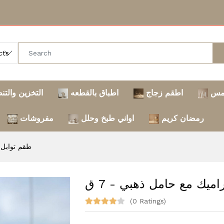
مس
اطقم زجاج
اطباق بالقطعه
التخزين والتن
رمضان كريم
اواني طبخ وحلل
مفروشات
طقم توابل 
ميك مع حامل ذهبي - 7 ق
(0 Ratings)