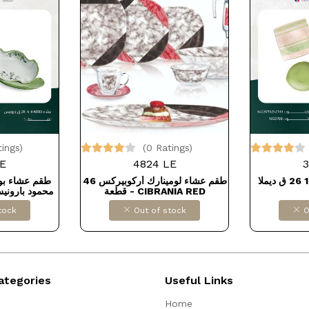
tings)
(0 Ratings)
E
4824 LE
3
طقم عشاء لومينارك أركوبيركس 46
قطعة - CIBRANIA RED
محمود باروني
26 قطعة، رقم زيتي
tock
Out of stock
O
ategories
Useful Links
Home