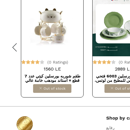
(0 Ratings)
(0 Ra
1560 LE
2889 L
طقم عشاء بورسلين 6003 فتحي
طقم شوربه بورسلين كيتي عدد 7
س للمطبخ من لوتس،
قطع + استاند مودهب خامة عالي
بلاتين 12
الجودة
Out of stock
Out of s
Shop by c
رفايع