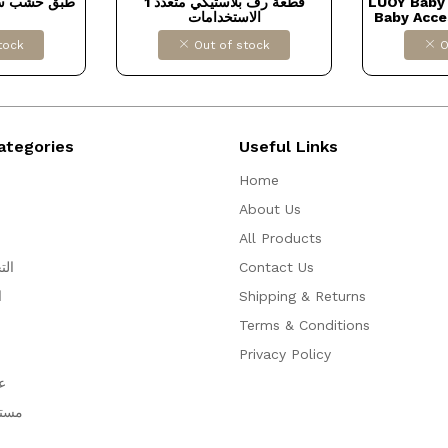
طبق خشب سرسو
1 قطعة رف بلاستيكي متعدد
LUOY Baby 
الاستخدامات
Baby Acce
Child Prot
tock
Out of stock
O
Crawling 
Dollars f
‎B
ategories
Useful Links
Home
About Us
All Products
الت
Contact Us
ا
Shipping & Returns
Terms & Conditions
Privacy Policy
ع
مستل