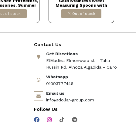
Knee Protectors,
Gold Stainless Steel
Yan
ssories, Summer
Measuring Spoons with
P
ection Products,
Wooden Handle Suitable for
Hang
ut of stock
Out of stock
Knee Protectors
Kitchen, Food, Liquids and
Hange
or import كود
Baking, Dollars for import كود
Dre
0915GP1L8
B0CBMFM39R
Pl
Hort
Contact Us
Get Directions
ElMadina Elmonwara st - Taha
Hussin Rd, Alnoza Algadida - Cairo
Whatsapp
01093777446
Email us
info@dollar-group.com
Follow Us