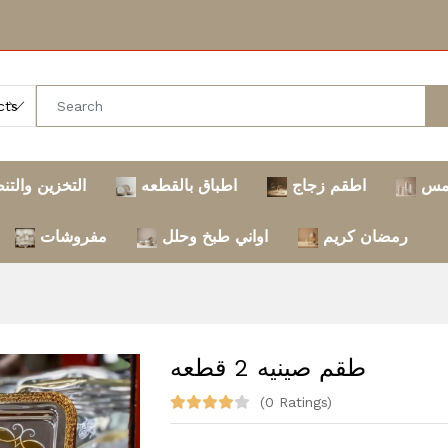
مس
اطقم زجاج
اطباق بالقطعه
التخزين والتن
رمضان كريم
اواني طبخ وحلل
مفروشات
طقم صينيه 2 قطعه
(0 Ratings)