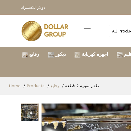
دولار للاستيراد
ظيم
اجهزه كهرباية
ديكور
رفايع
Home
Products
رفايع
طقم صينيه 2 قطعه