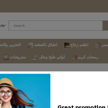
مس
اطقم زجاج
اطباق بالقطعه
التخزين والتن
رمضان كريم
اواني طبخ وحلل
مفروشات
sed for maintenance and i
on. Thank you for your p
Great promotion 