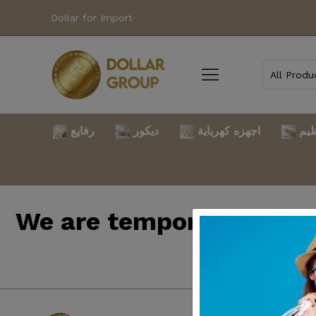
Dollar for Import
ظيم
اجهزه كهرباية
ديكور
رفايع
We are temporarily clo
back so