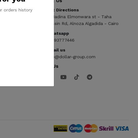
Contact Us
r orders history
Get Directions
ElMadina Elmonwara st - Taha
Hussin Rd, Alnoza Algadida - Cairo
Whatsapp
01093777446
Email us
info@dollar-group.com
Follow Us