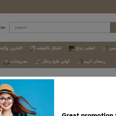
مس
اطقم زجاج
اطباق بالقطعه
التخزين والتن
رمضان كريم
اواني طبخ وحلل
مفروشات
sed for maintenance and i
on. Thank you for your p
Great promotion 