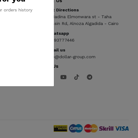
Contact Us
r orders history
Get Directions
ElMadina Elmonwara st - Taha
Hussin Rd, Alnoza Algadida - Cairo
Whatsapp
01093777446
Email us
info@dollar-group.com
Follow Us