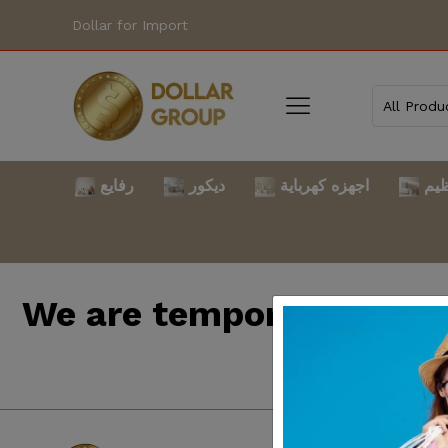
Dollar for Import
ظيم
اجهزه كهرباية
ديكور
رفايع
We are temporarily clo
back so