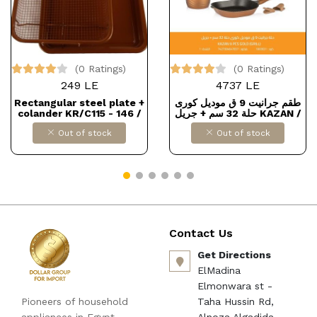
(0 Ratings)
(0 Ratings)
249 LE
4737 LE
Rectangular steel plate +
طقم جرانيت 9 ق موديل كورى
colander KR/C115 - 146 /
حلة 32 سم + جريل KAZAN /
134 Dollars for import
Gold
Out of stock
Out of stock
B0BG6BDL1P
Contact Us
Get Directions
ElMadina
Elmonwara st -
Pioneers of household
Taha Hussin Rd,
appliances in Egypt
Alnoza Algadida -