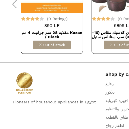
(0 Ratings)
(0 Ra
890 LE
5899 L
طقم حلل زهران كلاسيك مقاس (16-
مقلاية 28 سم جرانيت 4 مم Kazan
/ Black
حلة 28 سم + م
Out of stock
Out of s
Shop by c
رفايع
ديكور
اجهزه كهرباية
Pioneers of household appliances in Egypt
خزين والتنظيم
طباق بالقطعه
اطقم زجاج