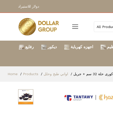
دولار للاستيراد
ظيم
اجهزه كهرباية
ديكور
رفايع
اواني طبخ وحلل
Products
Home