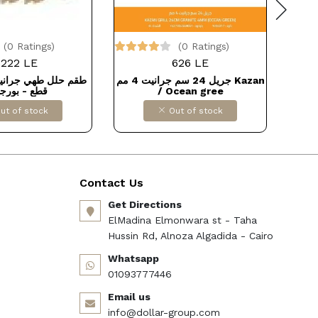
(0 Ratings)
(0 Ratings)
6222 LE
626 LE
 كورى حلة
جريل 24 سم جرانيت 4 مم Kazan
KAZA /
/ Ocean gree
قطع - بورج
ut of stock
Out of stock
Contact Us
Get Directions
ElMadina Elmonwara st - Taha
Hussin Rd, Alnoza Algadida - Cairo
Whatsapp
01093777446
Email us
info@dollar-group.com