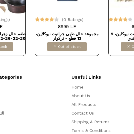
tings)
(0 Ratings)
E
8999 LE
طقم حلل طهي جرانيت نيوكلين، 9
مجموعة حلل طهي جرانيت نيوكلاين،
ندي
13 قطع - تركواز
20-22-26-32) سم، ستانلس ستيل
tock
Out of stock
O
ategories
Useful Links
Home
About Us
All Products
Contact Us
الت
Shipping & Returns
ا
Terms & Conditions