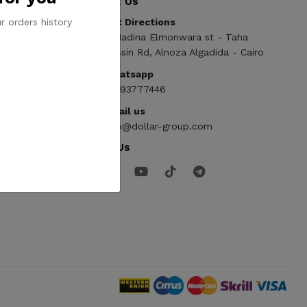
Contact Us
r orders history
Get Directions
ElMadina Elmonwara st - Taha
Hussin Rd, Alnoza Algadida - Cairo
Whatsapp
01093777446
Email us
info@dollar-group.com
Follow Us