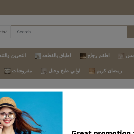
مس
اطقم زجاج
اطباق بالقطعه
التخزين والتن
رمضان كريم
اواني طبخ وحلل
مفروشات
sed for maintenance and i
on. Thank you for your p
Great promotion 