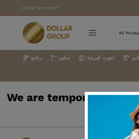
Dollar for Import
ظيم
اجهزه كهرباية
ديكور
رفايع
We are temporarily clo
back so