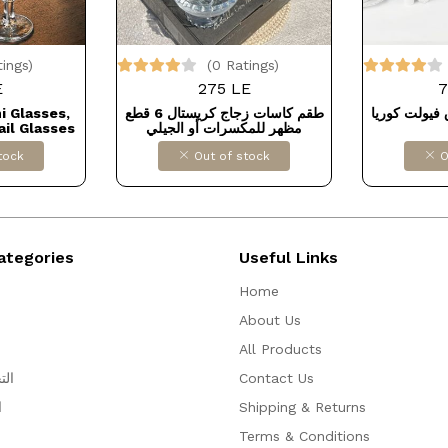
tings)
(0 Ratings)
E
275 LE
7
i Glasses,
طقم كاسات زجاج كريستال 6 قطع
 عشاء دريم 62ق فيولت كوريا
ail Glasses
مظهر للمكسرات أو الجيلي
sign Glass,
tock
Out of stock
O
ocktail,
mopolitan,
, Ideal Gift
r T كود
5R5
ategories
Useful Links
Home
About Us
All Products
الت
Contact Us
ا
Shipping & Returns
Terms & Conditions