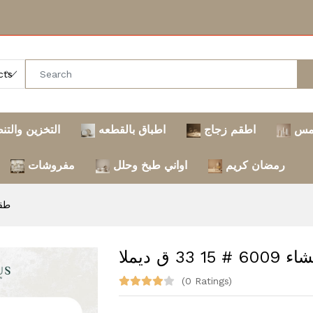
مس
اطقم زجاج
اطباق بالقطعه
التخزين والتن
رمضان كريم
اواني طبخ وحلل
مفروشات
طقم عشا
 33 ق ديملا
(0 Ratings)