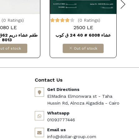
(0 Ratings)
(0 Ratings)
080 LE
2500 LE
طقم عشاء بورسلين لوتس دريم، 62
عشاء 6008 # 40 24 ق كوب
طقم
8013
ut of stock
Out of stock
Contact Us
Get Directions
ElMadina Elmonwara st - Taha
Hussin Rd, Alnoza Algadida - Cairo
Whatsapp
01093777446
Email us
info@dollar-group.com