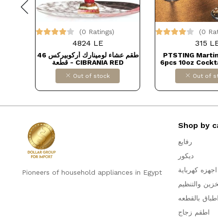
(0 Ratings)
(0 Ra
4824 LE
315 L
طقم عشاء 6030 # 
طقم عشاء لومينارك أركوبيركس 46
PTSTING Martin
قطعة - CIBRANIA RED
6pcs 10oz Cockt
Set, Art Deco De
Out of stock
Out of s
for Martini, C
Margarita, Cos
Manhattan, Brandy
Dollars for impo
B0CC81P
Shop by c
رفايع
ديكور
اجهزه كهرباية
Pioneers of household appliances in Egypt
خزين والتنظيم
طباق بالقطعه
اطقم زجاج