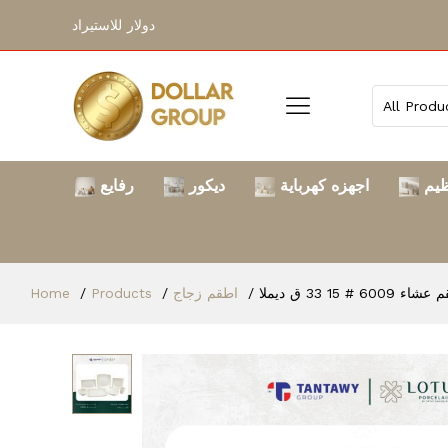
دولار للاستيراد
ظيم
اجهزه كهرباية
ديكور
رفايع
Home
Products
اطقم زجاج
ء 6009 # 15 33 ق ديملا