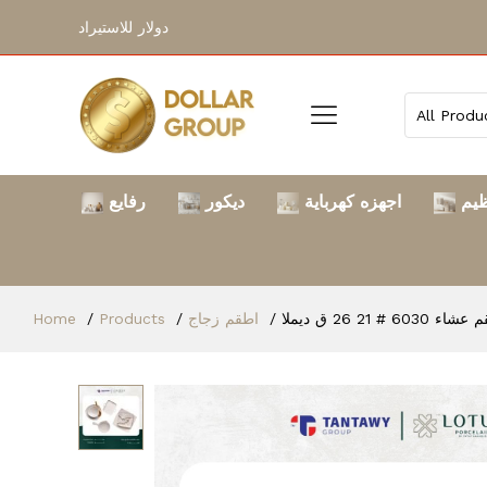
دولار للاستيراد
ظيم
اجهزه كهرباية
ديكور
رفايع
ء 6030 # 21 26 ق ديملا
اطقم زجاج
Products
Home