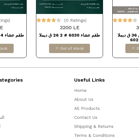
tings)
(0 Ratings)
LE
3200 LE
3
طقم عشاء بورسلين 36 ق ديملا
طقم عشاء 6030 # 2 26 ق ديملا
طقم عشاء 6024 # 8 26 ق ديملا
tock
Out of stock
O
ategories
Useful Links
Home
About Us
All Products
Contact Us
الت
Shipping & Returns
ا
Terms & Conditions