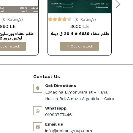
(0 Ratings)
(0 Ratings)
960 LE
3600 LE
طقم عشاء 6030 # 4 26 ق ديملا
لوتس دريم 6022
ut of stock
Out of stock
Contact Us
Get Directions
ElMadina Elmonwara st - Taha
Hussin Rd, Alnoza Algadida - Cairo
Whatsapp
01093777446
Email us
info@dollar-group.com