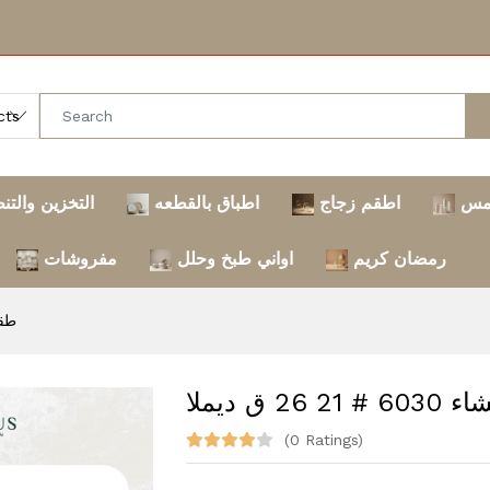
مس
اطقم زجاج
اطباق بالقطعه
التخزين والتن
رمضان كريم
اواني طبخ وحلل
مفروشات
طقم عشا
 26 ق ديملا
(0 Ratings)