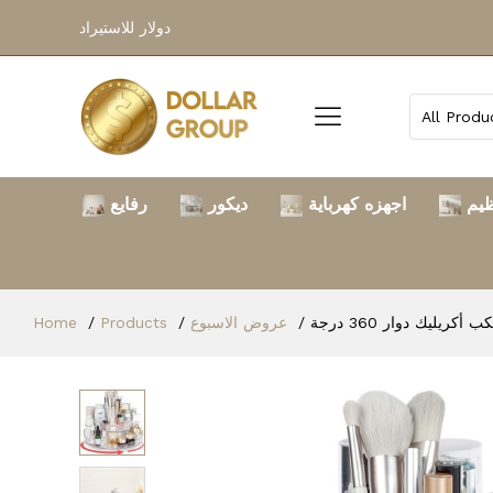
دولار للاستيراد
ظيم
اجهزه كهرباية
ديكور
رفايع
Home
Products
عروض الاسبوع
أكريليك دوار 360 درجة