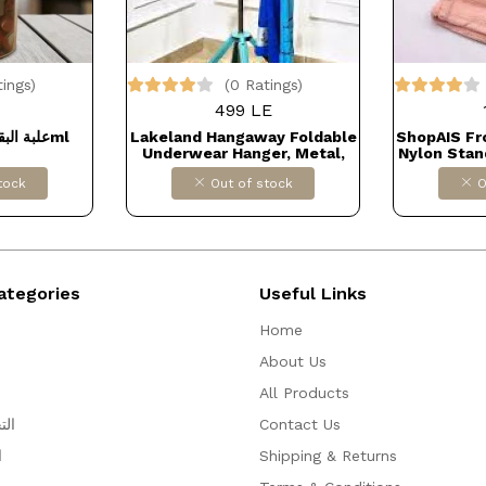
tings)
(0 Ratings)
499 LE
علبة البقوليات الجوكر 300ml
Lakeland Hangaway Foldable
ShopAIS Fr
Underwear Hanger, Metal,
Nylon Stan
Blue Dollars for import كود
Hand Towe
tock
Out of stock
O
B00067UUCK
DOLLAR F
B0
ategories
Useful Links
Home
About Us
All Products
الت
Contact Us
ا
Shipping & Returns