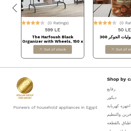
(0 Ratings)
(0 Ra
599 LE
50 LE
 11 oz
The Harfoush Black
e Mug
Organizer with Wheels, 150 x
tore
110 x 40 cm, is durable and
Out of stock
Out of s
ك
versatile. Ideal for storing
clothes and shoes in an
organized manner, with a
lower shelf - from Generic,
multicolor DOLLAR FOR
IMPORT كود B0D8DRCH3S
Shop by c
رفايع
ديكور
اجهزه كهرباية
Pioneers of household appliances in Egypt
خزين والتنظيم
طباق بالقطعه