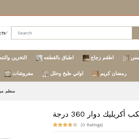
مس
اطقم زجاج
اطباق بالقطعه
التخزين والتن
رمضان كريم
اواني طبخ وحلل
مفروشات
منظم ميكب 
كريليك دوار 360 درجة
(0 Ratings)