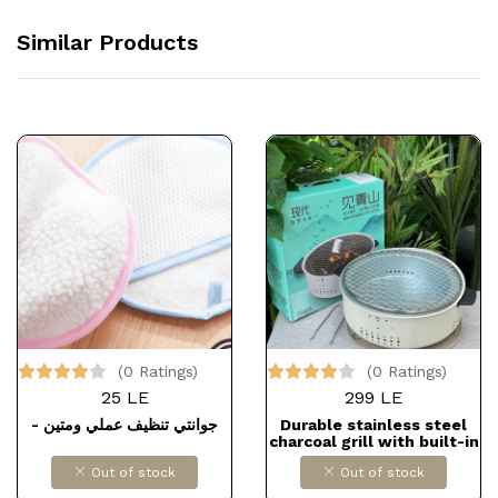
Similar Products
(0 Ratings)
(0 Ratings)
25 LE
299 LE
- جوانتي تنظيف عملي ومتين
Durable stainless steel
charcoal grill with built-in
pot, grate, and
Out of stock
Out of stock
comfortable handles for
easy useDollars for impor