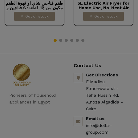
طقم فناجين شاي أو قهوة الطقم
5L Electric Air Fryer for
مكون من 12 قطعة: 6 فناجين و
Home Use, No-Heat Air
6 أطباق صغيرة
Fryer, Large 5L Capacity,
Out of stock
Out of stock
1200W, LCD Touch Screen,
One-Button Home Kitchen
Use Sale Dollars for impor
B0CTG72X7
Contact Us
Get Directions
ElMadina
Elmonwara st -
Pioneers of household
Taha Hussin Rd,
appliances in Egypt
Alnoza Algadida -
Cairo
Email us
info@dollar-
group.com