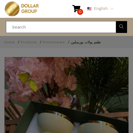
English
0
Home
Products
Kitchenware
طقم بولات بورسلين