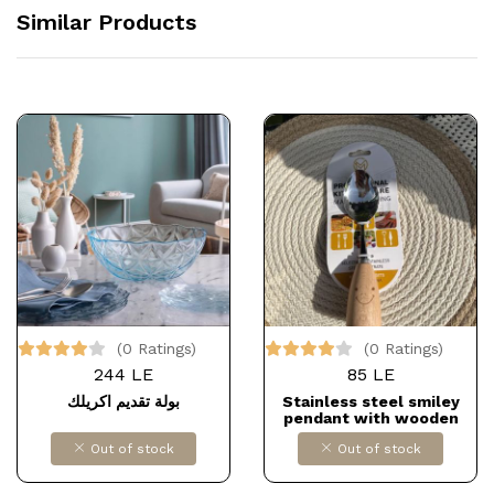
Similar Products
(0 Ratings)
(0 Ratings)
244 LE
85 LE
بولة تقديم اكريلك
Stainless steel smiley
pendant with wooden
handle Dollars for impor
Out of stock
Out of stock