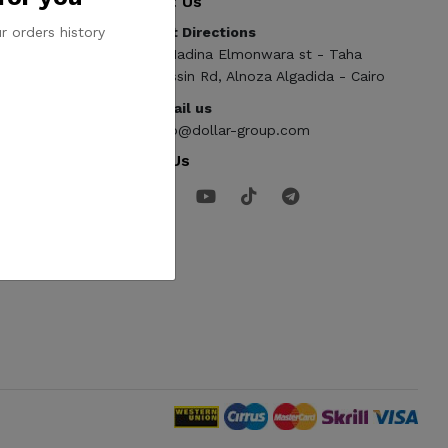
Contact Us
r orders history
Get Directions
ElMadina Elmonwara st - Taha
Hussin Rd, Alnoza Algadida - Cairo
Email us
info@dollar-group.com
Follow Us