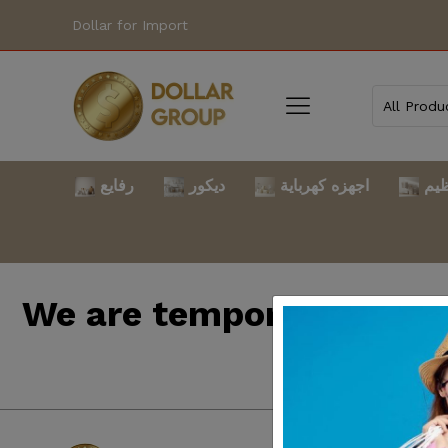
Dollar for Import
ظيم
اجهزه كهرباية
ديكور
رفايع
We are temporarily clo
back so