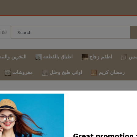
مس
اطقم زجاج
اطباق بالقطعه
التخزين والتن
رمضان كريم
اواني طبخ وحلل
مفروشات
sed for maintenance and i
on. Thank you for your p
Great promotion 