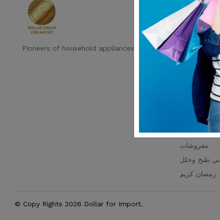
Shop by c
رفايع
ديكور
اجهزه كهرباية
Pioneers of household appliances in Egypt
خزين والتنظيم
طباق بالقطعه
اطقم زجاج
ترامس
روض الاسبوع
زمات الحمام
مفروشات
ني طبخ وحلل
رمضان كريم
© Copy Rights 2026 Dollar for Import.