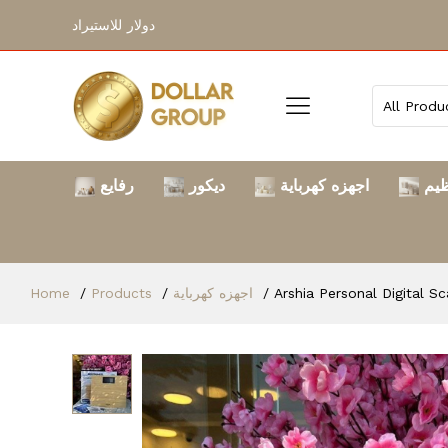
دولار للاستيراد
ظيم
اجهزه كهرباية
ديكور
رفايع
Home
Products
اجهزه كهرباية
Arshia Personal Digital S