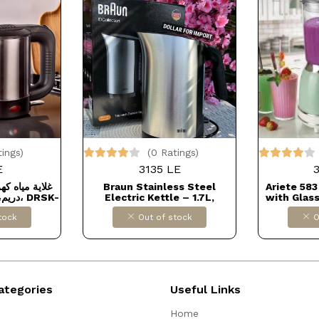
tings)
(0 Ratings)
E
3135 LE
غلاية مياه ك
Braun Stainless Steel
Ariete 583
Electric Kettle – 1.7L,
with Glass
 فضي اسود
2200W* Fast boiling, durable
Stainless
tock
Out of stock
O
stainless steel, easy to clean
Speeds + P
and comes with warranty ✅
Light Blue 
Dollars for import
ود
ategories
Useful Links
Home