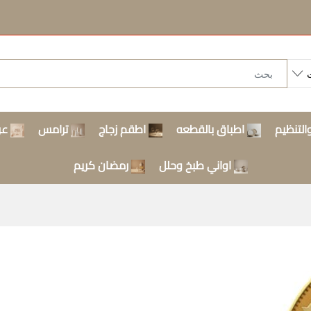
التنظيم
اطباق بالقطعه
اطقم زجاج
ترامس
عر
اواني طبخ وحلل
رمضان كريم