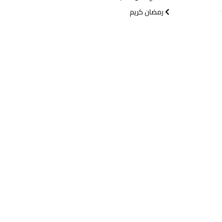
رمضان كريم