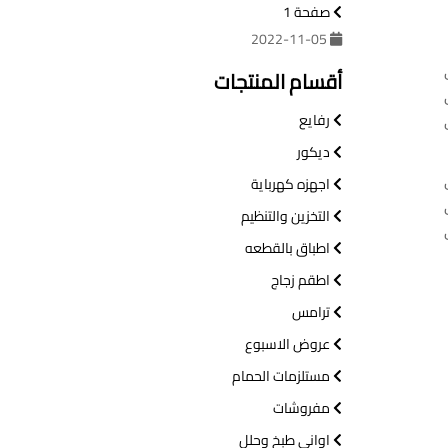
صفحة 1
2022-11-05
أقسام المنتجات
رفايع
ديكور
اجهزه كهرباية
التخزين والتنظيم
اطباق بالقطعه
اطقم زجاج
ترامس
عروض الاسبوع
مستلزمات الحمام
مفروشات
اواني طبخ وحلل