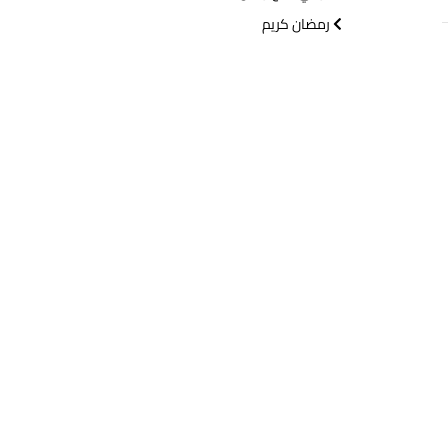
رمضان كريم