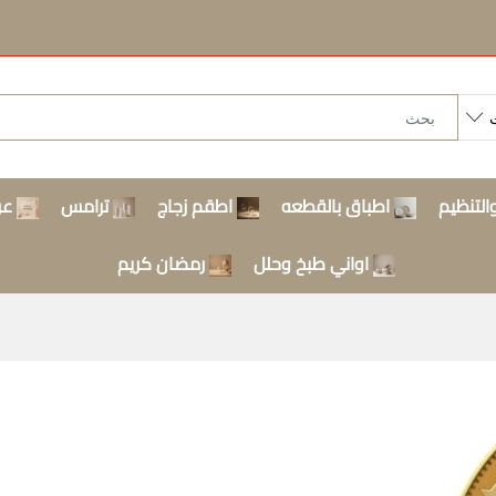
التنظيم
اطباق بالقطعه
اطقم زجاج
ترامس
عر
اواني طبخ وحلل
رمضان كريم