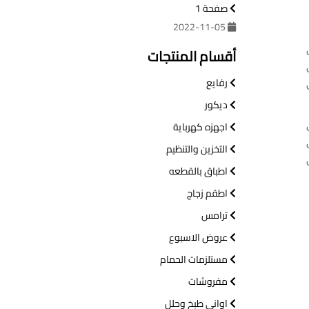
صفحة 1
2022-11-05
أقسام المنتجات
رفايع
ديكور
اجهزه كهرباية
التخزين والتنظيم
اطباق بالقطعه
اطقم زجاج
ترامس
عروض الاسبوع
مستلزمات الحمام
مفروشات
اواني طبخ وحلل