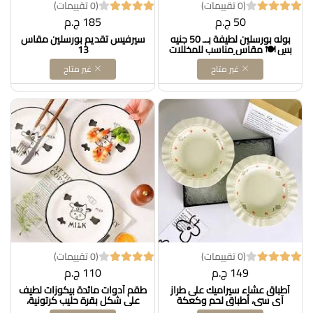
(0 تقييمات)
(0 تقييمات)
50 ج.م
185 ج.م
بوله بورسلين لطيفة بــ 50 جنيه
سيرفيس تقديم بورسلين مقاس
بس 🍽️ مقاس مناسب للمخللات
13
أو الصوصات أو حتى التسالي،
غير متاح
غير متاح
شكلها بسيط وشيك وتنفع
تقدمي بيها على الصفرة بكل
ذوق 👌 Dollars for import
(0 تقييمات)
(0 تقييمات)
149 ج.م
110 ج.م
أطباق عشاء سيراميك على طراز
طقم أدوات مائدة بيكوزات لطيف
آي سي، أطباق لحم وكعكة
على شكل بقرة حليب كرتونية،
وحلوى وفاكهة وخضراوات
وعاء طبق عشاء سيراميك على