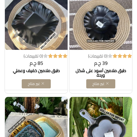
(0 تقييمات)
(0 تقييمات)
39 ج.م
85 ج.م
طبق ملامين أسود على شكل
طبق ملامين خفيف وعملي
وردة
غير متاح
غير متاح