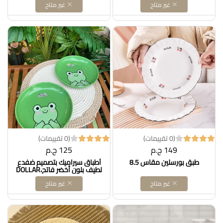
غير متاح
غير متاح
وأدوات مائدة Dollars for imporT
شكل بقرة Dollars for imporT
كود B0D8BH252J
كود B0BN7L18MN
(0 تقييمات)
(0 تقييمات)
149 ج.م
125 ج.م
طبق بورسلين مقاس 8.5
أطباق سيراميك بتصميم ضفدع
لطيف بلون أخضر فاتح،DOLLAR
FOR IMPOR كود
غير متاح
غير متاح
B0DZQMS2Q1