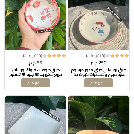
(0 تقييمات)
(0 تقييمات)
250 ج.م
55 ج.م
طبق بورسلين كيتي مدور مرسوم
طبق صوصات فرولة بورسلين
عليه ميني وشخصيات كيوت جدًا
مربع صغير بــ 55 جنيه 🍓 تصميم
✨ عليه العلامة المائية الأصلية،
شيك وصغير مناسب لتقديم
غير متاح
غير متاح
شكله يجنن ومثالي لتقديم الأكل
الصوصات أو المقبلات بأناقة،
للأطفال أو لعشاق ديزني 🐭🍽️
خامة فتحي محمود حراري
ممتازة.