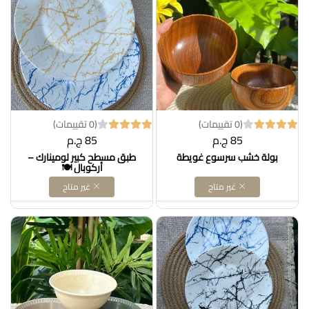
(0 تقييمات)
(0 تقييمات)
85 ج.م
85 ج.م
بولة خشب سرسوع غويطة
طبق مسطح كبير لومينارك –
أركوبال 🍽️
غير متاح
غير متاح