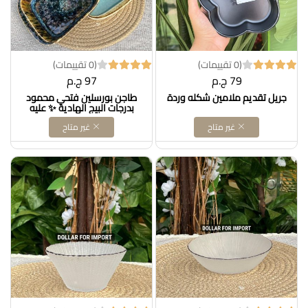
(0 تقييمات)
(0 تقييمات)
79 ج.م
97 ج.م
جريل تقديم ملامين شكله وردة
طاجن بورسلين فتحي محمود
بدرجات البيج الهادية ✨ عليه
نقوشات فخمة مستوحاة من
غير متاح
غير متاح
الفن والطبيعة، شكله شيك جدًا
وهيزين سفرتك بشكل راقي
ومميز، وكمان خامته حرارية
ممتازة وتستحمل حرارة الفرن.