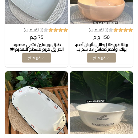
(0 تقييمات)
(0 تقييمات)
150 ج.م
75 ج.م
بولة غويطة إيطالي بألوان أحمر،
طبق بورسلين فتحي محمود
بينك، وأحمر مقاس 23 سم بــ
الحراري مربع مسطح للتقديم 🍽️
150 جنيه 🍽️ شكلها حلو وعمقها
مقاس 23 سم، مثالي لتقديم
غير متاح
غير متاح
مناسب لكل استخداماتك في
الحلويات أو المقبلات أو أي حاجة
المطبخ، خامتها ممتازة وجودة
تحبيها، شكله شيك وهيضيف
فتحي محمود حراري👌
لمسة راقية للترابيزة ✨ Dollars
for impor