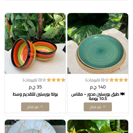
(0 تقييمات)
(0 تقييمات)
140 ج.م
35 ج.م
🍽️ طبق بورسلين مدور – مقاس
بولة بورسلين للتقديم وسط
10.5 بوصة
غير متاح
غير متاح