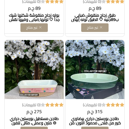
(0 تقييمات)
(0 تقييمات)
89 ج.م
89 ج.م
طبق زجاج منقوش ضبابي
بوله زجاج منقوشة شكلها شيك
ب89جنيه 🤍 الطبق لونه أبيض
جداً 🤍 لونها ضبابي وفيها نقش
ضبابي بنقش ناعم وحرف أسود،
ناعم وحرفها أسود، مثالية لتقديم
غير متاح
غير متاح
شيك جدًا لتقديم المقبلات
السلطات أو المقبلات بشكل أنيق
والسلطات بطريقة شيك على
على الصفرة ✨
سفرتك
(0 تقييمات)
(0 تقييمات)
315 ج.م
275 ج.م
طاجن بورسلين حراري بيضاوي
طاجن مستطيل بورسلين حراري
كبير من فتحي محمود اللون: من
🍲 متين وعملي، مثالي للفرن
جوه مينت جرين ومن برّه زيتي 🍃
والتقديم، شكله شيك جدًا وه