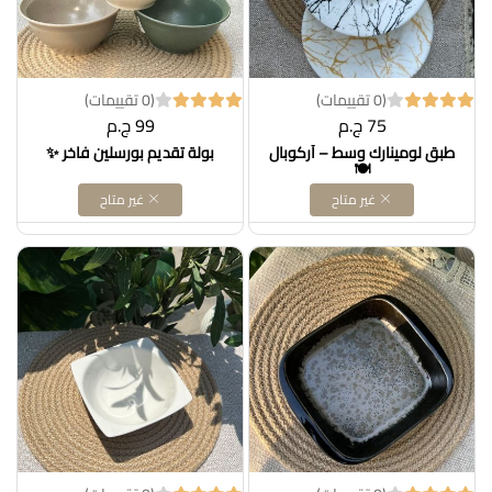
(0 تقييمات)
(0 تقييمات)
75 ج.م
99 ج.م
طبق لومينارك وسط – أركوبال
بولة تقديم بورسلين فاخر ✨
🍽️
غير متاح
غير متاح