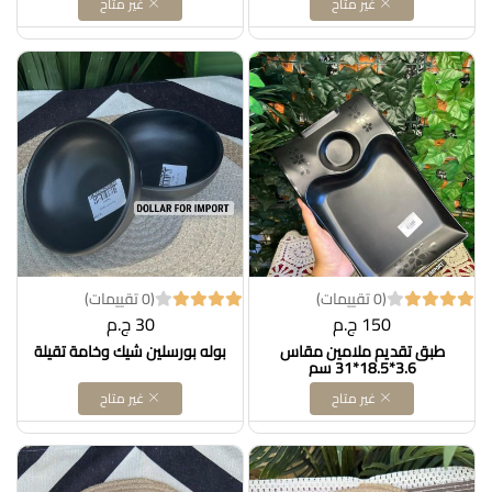
غير متاح
غير متاح
(0 تقييمات)
(0 تقييمات)
150 ج.م
30 ج.م
طبق تقديم ملامين مقاس
بوله بورسلين شيك وخامة تقيلة
3.6*18.5*31 سم
غير متاح
غير متاح