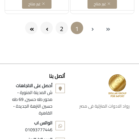
الميكروويف مقاس 10سم
بيتحط علي النار مباشرةً
غير متاح
غير متاح
(current)
2
1
أتصل بنا
أحصل على الاتجاهات
ش المدينة المنورة -
محور طه حسين, 69 طه
رواد الادوات المنزلية فى مصر
حسين النزهة الجديدة -
القاهرة
الواتس اب
01093777446