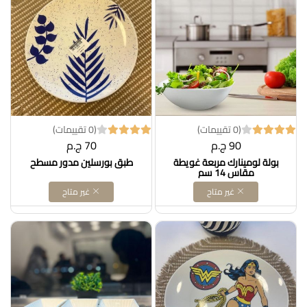
(0 تقييمات)
(0 تقييمات)
90 ج.م
70 ج.م
بولة لومينارك مربعة غويطة
طبق بورسلين مدور مسطح
مقاس 14 سم
غير متاح
غير متاح