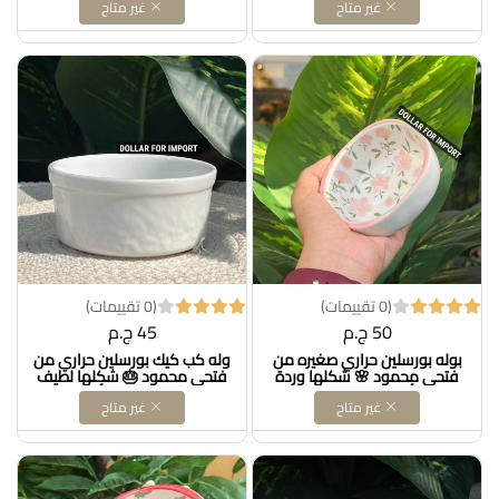
غير متاح
غير متاح
ينفع للفرن وللتقديم كمان، تحفة
Dollars for import
في الشكل والاستعمال 💚
Dollars for import
(0 تقييمات)
(0 تقييمات)
50 ج.م
45 ج.م
بوله بورسلين حراري صغيره من
وله كب كيك بورسلين حراري من
فتحي محمود 🌸 شكلها وردة
فتحي محمود 🎂 شكلها لطيف
تحفة كأنه طالعة من بنتريست،
جدًا وتنفع للتقديم أو التزيين،
غير متاح
غير متاح
لطيفة جدًا للتقديم أو الصوصات
مثالية للحلويات أو حتى
وبتدي شكل حلو على السفرة.
للمكسرات والصوصات 👌