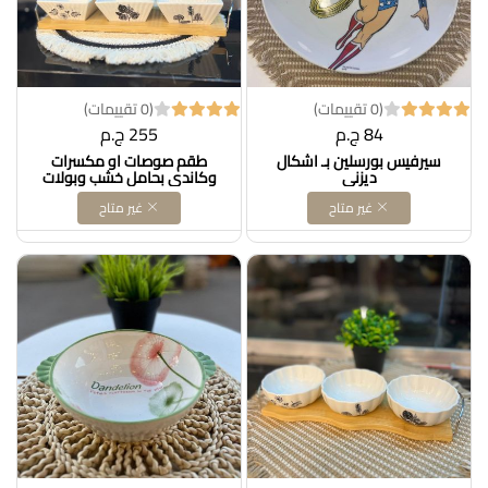
(0 تقييمات)
(0 تقييمات)
84 ج.م
255 ج.م
سيرفيس بورسلين بـ اشكال
طقم صوصات او مكسرات
ديزني
وكاندى بحامل خشب وبولات
بورسلين
غير متاح
غير متاح