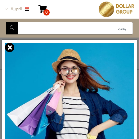
العربية
0
Closed for Maintenance
أتصل بنا
أحصل على الاتجاهات
ش المدينة المنورة -
محور طه حسين, 69 طه
رواد الادوات المنزلية فى مصر
حسين النزهة الجديدة -
القاهرة
الواتس اب
01093777446