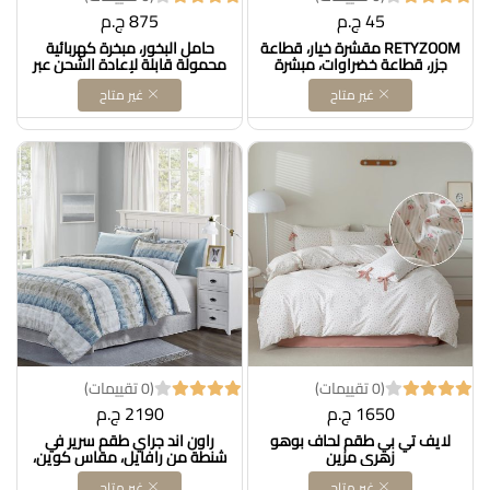
45 ج.م
875 ج.م
RETYZOOM مقشرة خيار، قطاعة
حامل البخور، مبخرة كهربائية
جزر، قطاعة خضراوات، مبشرة
محمولة قابلة لإعادة الشحن عبر
يدوية سهلة الاستخدام من
USB، موزع روائح للمنزل والمكتب
غير متاح
غير متاح
الفولاذ المقاوم للصدأ DOLLAR
DOLLAR FOR IMPORT كود
FOR IMPORT كود
B0CJTHXRQ3
B0F3VDLMYP
(0 تقييمات)
(0 تقييمات)
1650 ج.م
2190 ج.م
لايف تي بي طقم لحاف بوهو
راون اند جراي طقم سرير في
زهري مزين
شنطة من رافايل، مقاس كوين،
ستيل
غير متاح
غير متاح