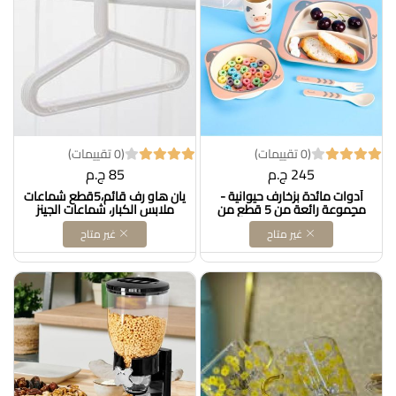
(0 تقييمات)
(0 تقييمات)
245 ج.م
85 ج.م
أدوات مائدة بزخارف حيوانية -
يان هاو رف قائم،5قطع شماعات
مجموعة رائعة من 5 قطع من
ملابس الكبار، شماعات الجينز
أدوات الطعام البلاستيكية
والسراويل والمعاطف، حامل
غير متاح
غير متاح
للأطفال تتميز بتصميمات حيوانات
تخزين المنزل، شماعات فستان،
لطيفة: كوب ووعاء وطبق
رفوف صبغة، شماعات بلاستيكية
وملعقة وشوكة لمغامرات
(اللون: هورتيل DOLLAR FOR
طعام مثيرة DOLLAR FOR
IMPORT كود B0C961NFKB
IMPORT كود B0F5N56LPQ