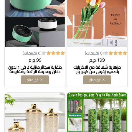
(0 تقييمات)
(0 تقييمات)
199 ج.م
99 ج.م
مزهرية شفافة من الاكريليك
طفاية سجائر منزلية 2 في 1 بدون
بتصميم زخرفي من كينج بار،
دخان وعديمة الرائحة ومقاومة
مزهرية شفافة، ديكور رف جميل
للرياح للمنزل والمكتب وسطح
غير متاح
غير متاح
للزهور وديكور المنزل DOLLAR
الترابيزة والفناء الخارجي والشرفة
FOR IMPORT كود
DOLLAR FOR IMPORT كود
B0BVV5PB67
B0BVZM9QG3