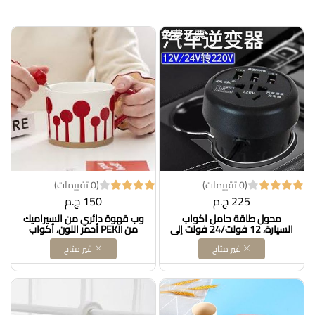
(0 تقييمات)
(0 تقييمات)
225 ج.م
150 ج.م
محول طاقة حامل أكواب
وب قهوة دائري من السيراميك
السيارة، 12 فولت/24 فولت إلى
من PEKJI أحمر اللون، أكواب
220 فولت، 2000 واط مع 3
شاي منزلية عتيقة، ملعقة بيضاء،
غير متاح
غير متاح
منافذ USB، أسود DOLLAR FOR
قابلة لإعادة الاستخدام، 460
IMPORT كود B0F7GTN824
مل/15.6 أونصة DOLLAR FOR
IMPORT كود B0CC5NF68P