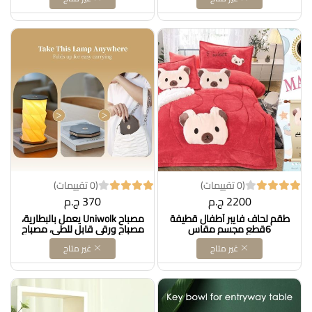
(0 تقييمات)
(0 تقييمات)
2200 ج.م
370 ج.م
طقم لحاف فايبر أطفال قطيفة
مصباح Uniwolk يعمل بالبطارية،
6قطع مجسم مقاس
مصباح ورقي قابل للطي، مصباح
200*240سم لون كشمير،
طاولة لاسلكي، مصباح شموع
غير متاح
غير متاح
البوليستر، متعدد الالوان DOLLAR
فانوس صغير مزخرف لحفلات
FOR IMPORT كود B0CKJ35KDT
التخييم وديكور المنزل DOLLAR
FOR IMPORTكود ‎B0CFZNLFK9