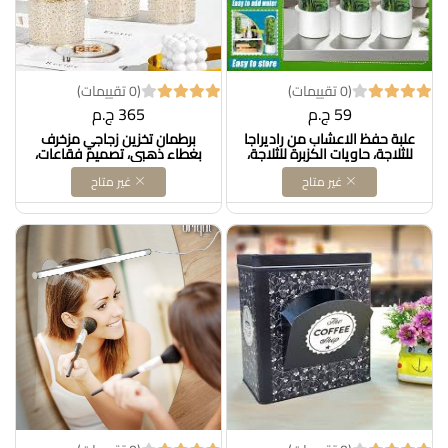
(0 تقييمات)
(0 تقييمات)
59 ج.م
365 ج.م
علبة حفظ الاعشاب من راديراجا
برطمان تخزين زجاجي مزخرف
للثلاجة، حاويات الكزبرة للثلاجة،
بغطاء ذهبي، تصميم فقاعات،
النعناع والهليون، تخزين الاعشاب
مجموعة علب المطبخ، 3 قطع A2
غير متاح
غير متاح
الطازجة، حافظة الاعشاب الطازجة
DOLLAR FOR IMPORT كود
للكزبرة والبقدونس والهليون،
B0DXD9C2QM
تحافظ على الخضروات لمدة 2-3
اسابيع DOLLAR FOR IMPORT
كود B0D1YBQ6LB