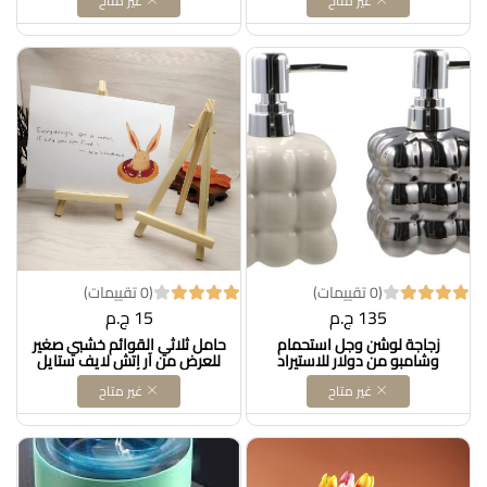
غير متاح
غير متاح
مطبخ كبيرة قابلة للطي، امنة
للخضروات والفواكه والاطعمة
للاستخدام في غسالة الصحون
DOLLAR FOR IMPORT كود
لتصريف الفواكه والخضروات
B0C8Z48XH6
والمعكرونة والخضراوات
DOLLAR FOR IMPORT كود
B0CLTTSD5Z
(0 تقييمات)
(0 تقييمات)
135 ج.م
15 ج.م
زجاجة لوشن وجل استحمام
حامل ثلاثي القوائم خشبي صغير
وشامبو من دولار للاستيراد
للعرض من آر إتش لايف ستايل
للرسم الفني (7.5 بوصة، عبوة من
غير متاح
غير متاح
6 قطع) OS4595 العلامة
التجارية: آر إتش لايف ستايل
DOLLAR FOR IMPORT كود
B0BMXMKJ6Z