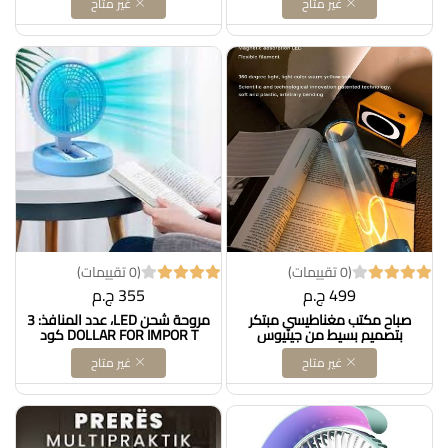
غير متاح
غير متاح
مم، مقص متعدد الأغراض حاد
للغاية من الفولاذ المقاوم للصدأ
للدواجن والأسماك واللحوم
والخضروات والأعشاب والشواء،
عبوة من قطعتين DOLLAR FOR
IMPOR T كود B09BVXQKGW
(0 تقييمات)
(0 تقييمات)
499 ج.م
355 ج.م
صباح مكتب مغناطيسي مبتكر
مروحة شحن LED، عدد المنافذ: 3
بتصميم بسيط من جينيوس
DOLLAR FOR IMPOR T كود
جيفتس، مصباح مكتب
B0D8479CRC
غير متاح
غير متاح
مغناطيسي قابل لاعادة الشحن
2000 ميلي امبير في الساعة قابل
لاعادة الشحن بمنفذ USB
لاسلكي وقابل للتعتيم وقابل
للتعتيم للسلالم بجانب DOLLAR
FOR IMPOR T كود