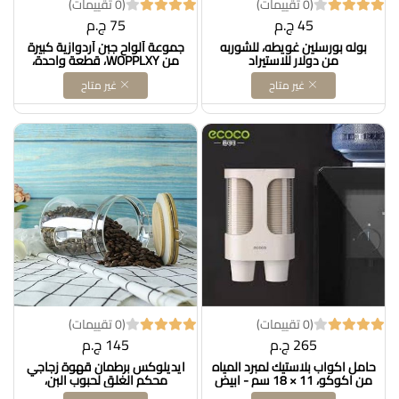
(0 تقييمات)
(0 تقييمات)
45 ج.م
75 ج.م
بوله بورسلين غويطه، للشوربه
جموعة ألواح جبن أردوازية كبيرة
من دولار للاستيراد
من WOPPLXY، قطعة واحدة،
مقاس 16 × 12 بوصة، ألواح
غير متاح
غير متاح
تقديم من الأردواز بمقابض، طبق
تقديم من الأردواز، صينية تقديم
جبن أردواز مع 4 سكاكين وشوك
وبودرة التلك DOLLAR FOR
IMPORT كود B0CNT5WLCV
(0 تقييمات)
(0 تقييمات)
265 ج.م
145 ج.م
حامل اكواب بلاستيك لمبرد المياه
ايديلوكس برطمان قهوة زجاجي
من اكوكو، 11 × 18 سم - ابيض
محكم الغلق لحبوب البن،
DOLLAR FOR IMPORT كود
برطمانات تخزين زجاجية محكمة