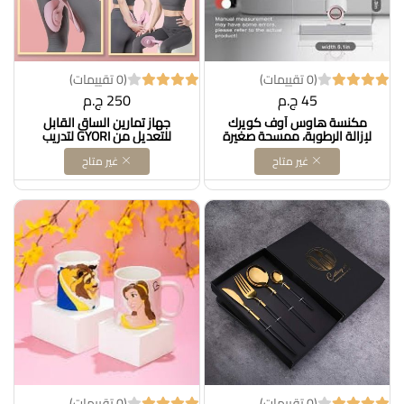
(0 تقييمات)
(0 تقييمات)
45 ج.م
250 ج.م
مكنسة هاوس أوف كويرك
جهاز تمارين الساق القابل
لإزالة الرطوبة، ممسحة صغيرة
للتعديل من GYORI لتدريب
بدون استخدام اليدين لتنظيف
عضلات قاع الحوض والورك
غير متاح
غير متاح
الستائر، وفتحات التهوية،
والفخذ للنساءDOLLAR FOR
والنوافذ، والمرايا، والمكتب،
IMPORT كودB0CC36HF6S
إسفنجة رمادية بمقبض
أبيضDOLLAR FOR IMPORT كود
B0CCSH5V19
(0 تقييمات)
(0 تقييمات)