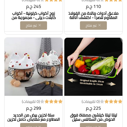
110 ج.م
245 ج.م
ملاعق أدوات مائدة من الفولاذ
زوج أكواب كرتونية - أكواب
المقاوم للصدأ - اكتشف أناقة
كابلات ديزني - مجموعة من
مجموعة أدوات المائدة
كوبين ثلاثي الأبعاد - أفضل
غير متاح
غير متاح
المصنوعة من الفولاذ المقاوم
هدية لمحبي أدوات الشرب
للصدأ المطلي بالذهب، والتي
المضحكة والغريبة، سيراميك - 2
تتضمن شوكًا وملاعق
DOLLAR FOR IMPORTكود
وسكاكين، مثالية للاستخدام
B0DBDXBFJQ
اليومي (4 DOLLAR FOR
IMPORT كود B0DVZGZXQL
(0 تقييمات)
(0 تقييمات)
225 ج.م
299 ج.م
تينتا تينتا كيتشين مصفاة فوق
سلة تخزين بيض من الحديد
الحوض من الستانلس ستيل
المطاوع مع مقابض، حامل تخزين
للمطبخ بمقبض مطاطي، مصفاة
بيض مبتكر متعدد الاغراض