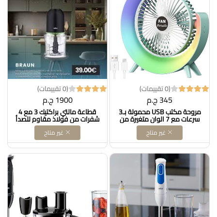
‎B0CQVQR4X2
(0 تقييمات)
(0 تقييمات)
345 ج.م
1900 ج.م
مروحة مكتب USB محمولة بـ3
قطاعة مالتي براكتيك 3 مع 4
سرعات مع 7 الوان متغيرة من
شفرات من فولاذ مقاوم للصدأ
دولار للاستيراد
براون، وظيفة التشغيل بضغطة
غير متاح
غير متاح
واحدة، كسارة ثلج، آمنة
للاستخدام في غسالة الصحون،
500 وات، أسود، CH3011BK،
500.0 واط DOLLAR FOR
IMPORT كود B0BZ54WDL2