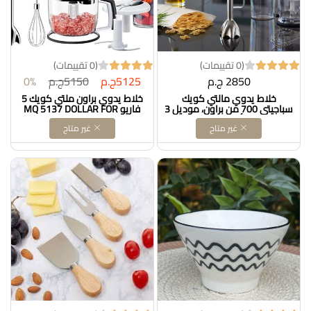
(0 تقييمات)
(0 تقييمات)
2850 ج.م
5125ج.م
5150ج.م
0%
خلاط يدوي مالتي كويك
خلاط يدوي براون ملتي كويك 5
سباجيتي 700 من براون، موديل 3
فاريو MQ 5137 DOLLAR FOR
MQ3025 - أبيض وأزرق، 700.0
IMPORT كود ‎B00MWU1MX0
غير متاح
غير متاح
واط