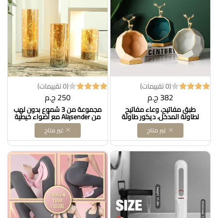
(0 تقييمات)
(0 تقييمات)
382 ج.م
250 ج.م
طبق مفاتيح، وعاء مفاتيح
مجموعة من 3 شموع بدون لهب
لطاولة المدخل، ديكور طاولة
من Alasender مع أضواء خيطية
القهوة، وعاء عملي وقابل
متضمنة وأضواء خرافية تعمل
غير متاح
غير متاح
للتجميع، صينية تخزين متعددة
بالبطارية في مزهرية زجاجية
الوظائف للمجوهرات والمفاتيح
DOLLAR FOR IMPORT كود
ومستحضرات التجميل والنظارات
B0CPQ66FM5
ومحفظة سماعات الرأس (اللون:
أبيض) DOLLAR FOR IMPORT
كود B08V4SRJ9W