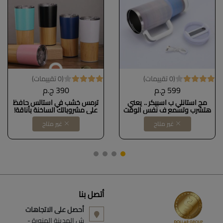
(0 تقييمات)
(0 تقييمات)
599 ج.م
390 ج.م
مج استانلي ب اسبيكر .. يعني
ترمس خشب في استالس حافظ
هتشرب وتسمع ف نفس الوقت
على مشروباتك الساخنة بأناقة!
وصله USB
غير متاح
غير متاح
أتصل بنا
أحصل على الاتجاهات
ش المدينة المنورة -