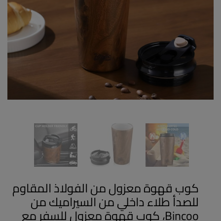
كوب قهوة معزول من الفولاذ المقاوم
للصدأ طلاء داخلي من السيراميك من
Bincoo، كوب قهوة معزول للسفر مع