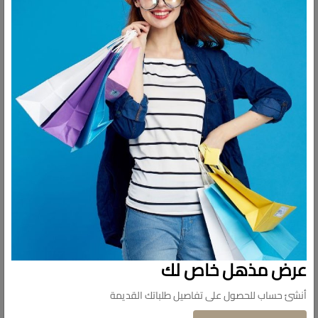
التقييمات
المتانة وداخلية سيراميكية للحصول على طعم نقي ونظيف بدون
أي طعم معدني.
عزل ممتاز: يضمن الكوب ذو الجدار المزدوج بقاء قهوتك ساخنة
لمدة تصل إلى 4 ساعات، مع الحفاظ على درجة الحرارة المثالية من
أول رشفة إلى الأخيرة.
سعة مثالية: الحجم 16 أونصة مثالي لتقديم القهوة القياسية،
مما يجعله مثاليًا لجرعتك اليومية من القهوة دون أن يكون ضخمًا
للغاية.
أنيق وعصري: بفضل تصميمه العصري والأنيق، فإن هذا الكوب
ليس عمليًا فحسب، بل إنه أيضًا ملحق أنيق لتنقلاتك اليومية أو
مكتبك.
سهل التنظيف: الجزء الداخلي المصنوع من السيراميك سهل
التنظيف، مما يمنع البقع والروائح
عرض مذهل خاص لك
أنشئ حساب للحصول على تفاصيل طلباتك القديمة