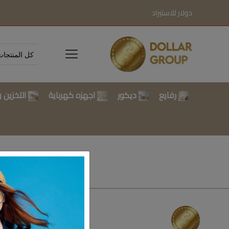
دولار للاستيراد
رفايع
ديكور
اجهزه كهرباية
التخزين و
تسوق بالتصن
رفايع