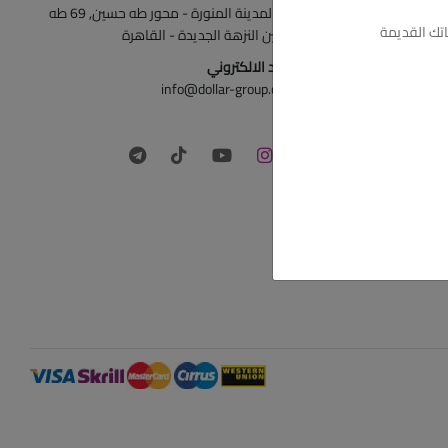
ش المدينة المنورة - محور طه حسين, 69 طه
تك القديمة
حسين النزهة الجديدة - القاهرة
البريد الالكتروني
info@dollar-group.com
تابعونا