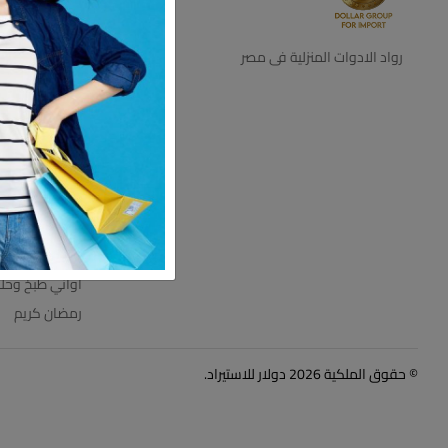
ديكور
اجهزه كهرباية
رواد الادوات المنزلية فى مصر
التخزين والتنظي
اطباق بالقطعه
اطقم زجاج
ترامس
عروض الاسبوع
مستلزمات الحم
مفروشات
اواني طبخ وحل
رمضان كريم
© حقوق الملكية 2026 دولار للاستيراد.