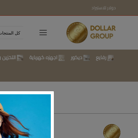
دولار للاستيراد
رفايع
ديكور
اجهزه كهرباية
التخزين و
تسوق بالتصن
رفايع