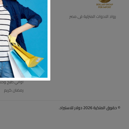
ديكور
اجهزه كهرباية
رواد الادوات المنزلية فى مصر
التخزين والتنظي
اطباق بالقطعه
اطقم زجاج
ترامس
عروض الاسبوع
مستلزمات الحم
مفروشات
اواني طبخ وحل
رمضان كريم
© حقوق الملكية 2026 دولار للاستيراد.