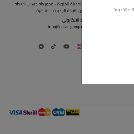
ش المدينة المنورة - محور طه حسين, 69 طه
تك القديمة
حسين النزهة الجديدة - القاهرة
البريد الالكتروني
info@dollar-group.com
تابعونا