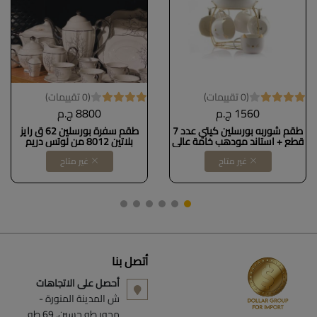
(0 تقييمات)
(0 تقييمات)
1560 ج.م
8800 ج.م
طقم شوربه بورسلين كيتي عدد 7
طقم سفرة بورسلين 62 ق رايز
قطع + استاند مودهب خامة عالي
بلاتين 8012 من لوتس دريم
الجودة
غير متاح
غير متاح
أتصل بنا
أحصل على الاتجاهات
ش المدينة المنورة -
محور طه حسين, 69 طه