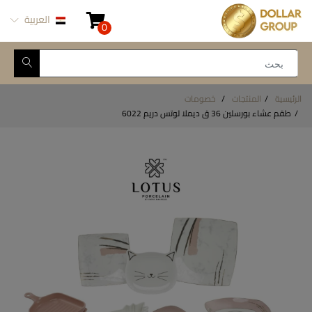
العربية
0
الرئيسية
المنتجات
خصومات
طقم عشاء بورسلين 36 ق ديملا لوتس دريم 6022