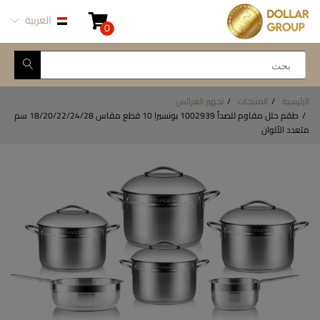
العربية
0
الرئيسية
المنتجات
تجهيز العرائس
طقم حلل مقاوم للصدأ 1002939 بونسيرا 10 قطع مقاس 18/20/22/24/28 سم
متعدد الألوان