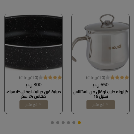
(0 تقييمات)
(0 تقييمات)
650 ج.م
300 ج.م
كزاروله حليب نوفال من الستانلس
صينية فرن جرانيت نوفال كلاسيك،
ستيل 16
مقاس 24 سم
غير متاح
غير متاح