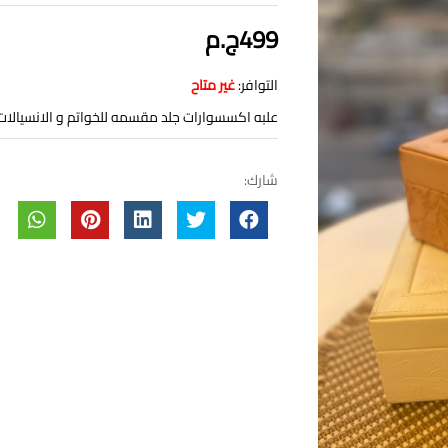
499ج.م
التوافر:
غير متاح
علبه اكسسوارات جلد مقسمه للخواتم و الانسيالات
شارك: