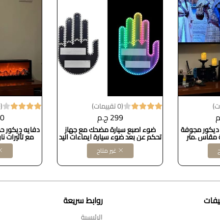
(0 تقييمات)
(0 تقييمات)
299 ج.م
00
 ديكور مجوفة
ضوء اصبع سيارة مضحك مع جهاز
دفايه ديكور ح
ة مقاس .متر
تحكم عن بعد ضوء سيارة ايماءات اليد
مع تأثيرات ن
Dollars for import B0D83GQVGJ
27ونص *12ونص
ح
غير متاح
يفات
روابط سريعة
الرئيسية