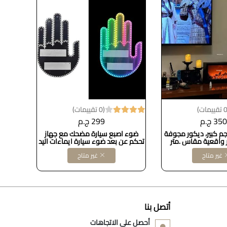
(0 تقييمات)
35 ج.م
299 ج.م
جم كبير، ديكور مجوفة
ضوء اصبع سيارة مضحك مع جهاز
دفايه 
ار واقعية مقاس .متر
تحكم عن بعد ضوء سيارة ايماءات اليد
مع تأ
Dollars for import B0D83GQVGJ
غير متاح
غير متاح
أتصل بنا
أحصل على الاتجاهات