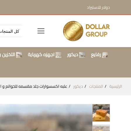
دولار للاستيراد
رفايع
ديكور
اجهزه كهرباية
التخزين و
الرئيسية
المنتجات
ديكور
علبه اكسسوارات جلد مقسمه للخواتم و الا