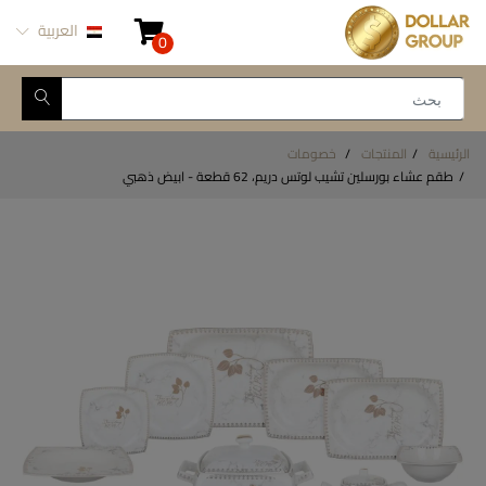
العربية
0
الرئيسية
المنتجات
خصومات
طقم عشاء بورسلين تشيب لوتس دريم، 62 قطعة - ابيض ذهبي