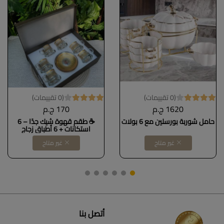
(0 تقييمات)
(0 تقييمات)
1620 ج.م
170 ج.م
حامل شوربة بورسلين مع 6 بولات
☕ طقم قهوة شيك جدًا – 6
استكانات + 6 أطباق زجاج
غير متاح
غير متاح
أتصل بنا