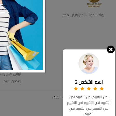
ديكور
اجهزه كهرباية
رواد الادوات المنزلية فى مصر
التخزين والتنظي
اطباق بالقطعه
اطقم زجاج
ترامس
عروض الاسبوع
مستلزمات الحم
مفروشات
اواني طبخ وحل
اسم الشخص 2
رمضان كريم
© حقوق الملكية 2026 دولار للاستيراد.
نص التقييم نص التقييم نص
التقييم نص التقييم نص التقييم
نص التقييم نص التقييم نص
التقييم .