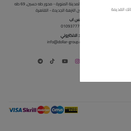
ش المدينة المنورة - محور طه حسين, 69 طه
تك القديمة
حسين النزهة الجديدة - القاهرة
الواتس اب
01093777446
البريد الالكتروني
info@dollar-group.com
تابعونا