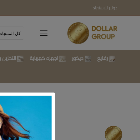
دولار للاستيراد
رفايع
ديكور
اجهزه كهرباية
التخزين و
تسوق بالتصن
رفايع