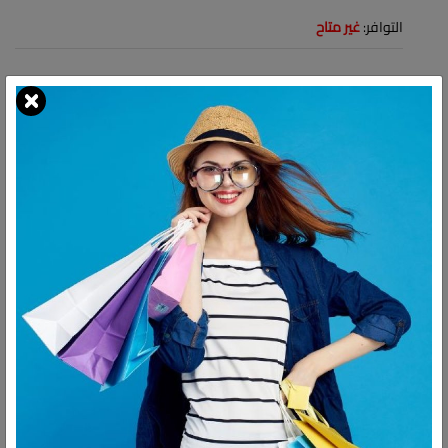
التوافر:
غير متاح
شارك:
وصف
التقييمات