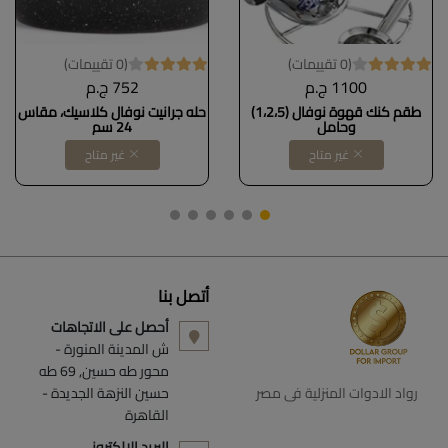
(0 تقييمات)
(0 تقييمات)
1100 ج.م
752 ج.م
طقم كنك قهوة نوفال (1،2،5)
حله جرانيت نوفال كلاسيك، مقاس
وحامل
24 سم
غير متاح
غير متاح
أتصل بنا
أحصل على الاتجاهات
ش المدينة المنورة -
محور طه حسين, 69 طه
رواد الادوات المنزلية فى مصر
حسين النزهة الجديدة -
القاهرة
البريد الالكتروني