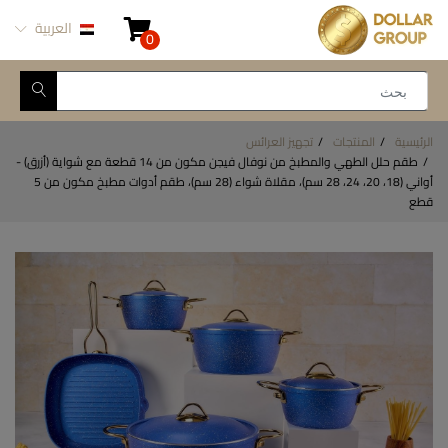
العربية
0
الرئيسية
المنتجات
تجهيز العرائس
طقم حلل الطهي والمطبخ من نوفال فيجن مكون من 14 قطعة مع شواية (أزرق) -
أواني (18، 20، 24، 28 سم)، مقلاة شواء (28 سم)، طقم أدوات مطبخ مكون من 5
قطع