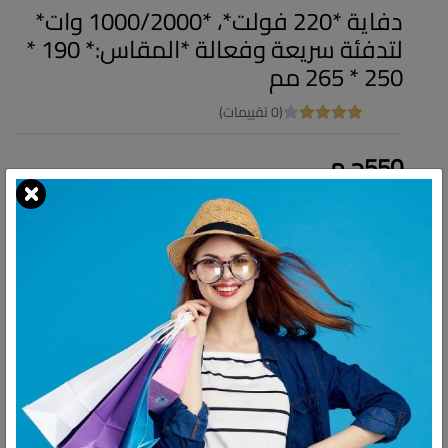
دفاية *220 فولت*، *1000/2000 وات*
لتدفئة سريعة وفعالة *المقاس:* 190 *
250 * 265 مم
(0 تقييمات)
550ج.م
التوافر:
غير متاح
شارك:
وصف
التقييمات