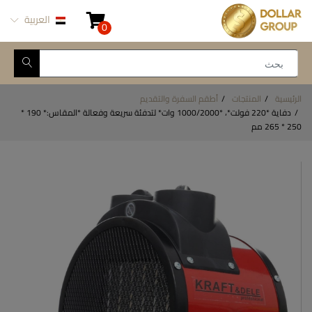
العربية
0
الرئيسية
المنتجات
أطقم السفرة والتقديم
دفاية *220 فولت*، *1000/2000 وات* لتدفئة سريعة وفعالة *المقاس:* 190 *
250 * 265 مم