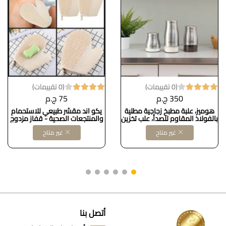
(0 تقييمات)
(0 تقييمات)
350 ج.م
75 ج.م
هوميز، علبة مطبخ زجاجية مطلية
يكو اند مقشر طبيعي للاستحمام
بالفولاذ المقاوم للصدأ، علب تخزين
والمنتجعات الصحية - قفاز مزدوج
طعام محكمة الإغلاق، نافذة
الجوانب من السيزال والقطن -
غير متاح
غير متاح
مرئية لتنظيم حاويات حبوب التوابل،
قفاز تقشير عميق (1) DOLLAR
مجموعة من 3 قطع - 800 مل،
FOR IMPORT كود
1000 مل، 1500 مل زجاجDollars
B08WKMHTGH
for imporTكود ‎B096T3XLP5
أتصل بنا