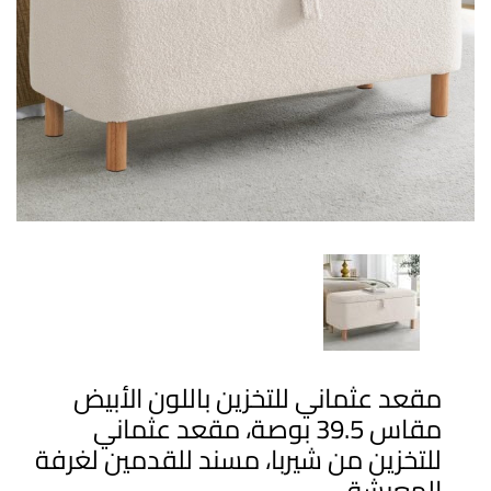
مقعد عثماني للتخزين باللون الأبيض
مقاس 39.5 بوصة، مقعد عثماني
للتخزين من شيربا، مسند للقدمين لغرفة
المعيشة