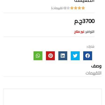
(0 تقييمات)
3700ج.م
التوافر:
غير متاح
شارك:
وصف
التقييمات