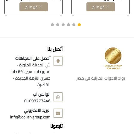
ستيل
غير متاح
غير متاح
أتصل بنا
أحصل على الاتجاهات
ش المدينة المنورة -
محور طه حسين, 69 طه
رواد الادوات المنزلية فى مصر
حسين النزهة الجديدة -
القاهرة
الواتس اب
01093777446
البريد الالكتروني
info@dollar-group.com
تابعونا