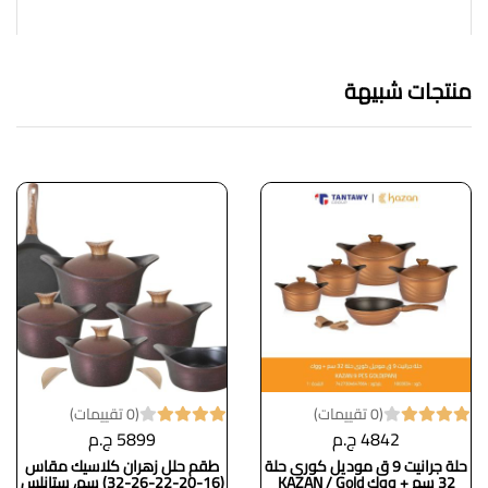
منتجات شبيهة
(0 تقييمات)
(0 تقييمات)
4842 ج.م
5899 ج.م
حلة جرانيت 9 ق موديل كورى حلة
طقم حلل زهران كلاسيك مقاس
32 سم + ووك KAZAN / Gold
(16-20-22-26-32) سم، ستانلس