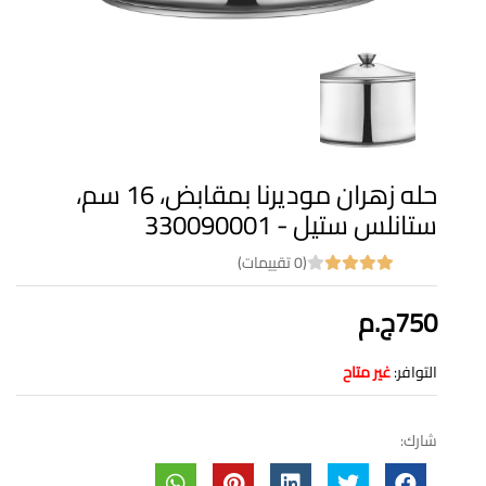
حله زهران موديرنا بمقابض، 16 سم،
ستانلس ستيل - 330090001
(0 تقييمات)
750ج.م
التوافر:
غير متاح
شارك: