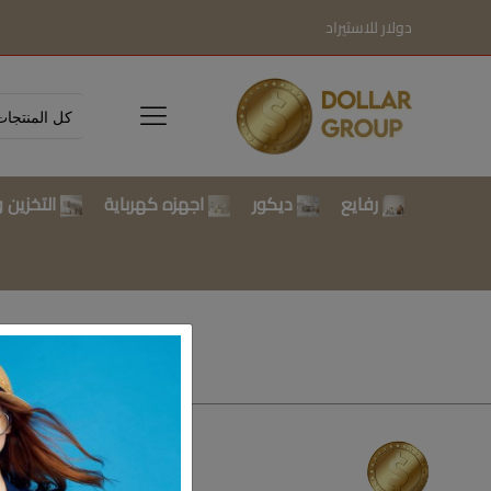
دولار للاستيراد
رفايع
ديكور
اجهزه كهرباية
التخزين و
تسوق بالتصن
رفايع