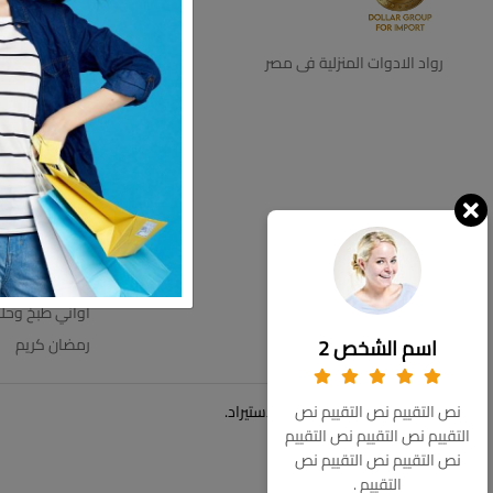
ديكور
اجهزه كهرباية
رواد الادوات المنزلية فى مصر
التخزين والتنظي
اطباق بالقطعه
اطقم زجاج
ترامس
عروض الاسبوع
مستلزمات الحم
مفروشات
اواني طبخ وحل
اسم الشخص 2
رمضان كريم
© حقوق الملكية 2026 دولار للاستيراد.
نص التقييم نص التقييم نص
التقييم نص التقييم نص التقييم
نص التقييم نص التقييم نص
التقييم .