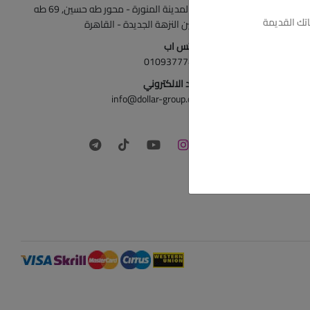
ش المدينة المنورة - محور طه حسين, 69 طه
تك القديمة
حسين النزهة الجديدة - القاهرة
الواتس اب
01093777446
البريد الالكتروني
info@dollar-group.com
تابعونا