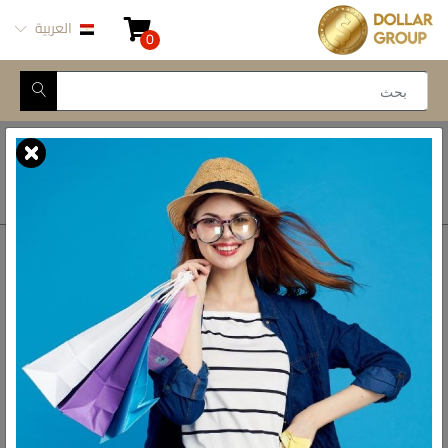
العربية
0
Closed for Maintenance
أتصل بنا
أحصل على الاتجاهات
ش المدينة المنورة -
محور طه حسين, 69 طه
رواد الادوات المنزلية فى مصر
حسين النزهة الجديدة -
القاهرة
الواتس اب
01093777446