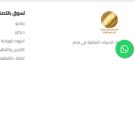
تسوق بالتصن
رفايع
ديكور
اجهزه كهرباية
رواد الادوات المنزلية فى مصر
التخزين والتنظي
اطباق بالقطعه
اطقم زجاج
ترامس
عروض الاسبوع
مستلزمات الحم
مفروشات
اواني طبخ وحل
رمضان كريم