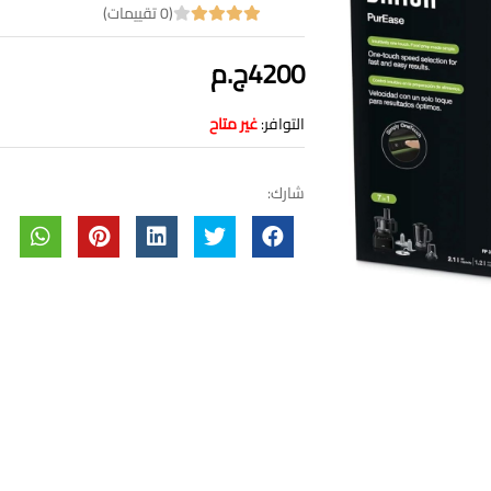
(0 تقييمات)
4200ج.م
التوافر:
غير متاح
شارك: