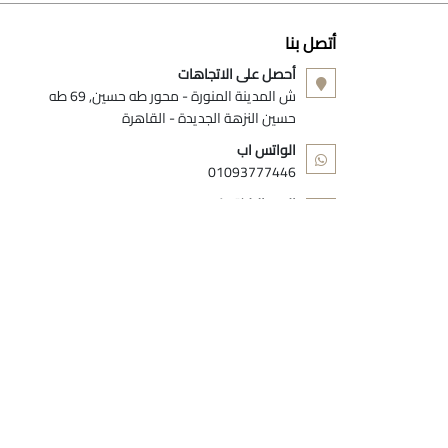
أتصل بنا
أحصل على الاتجاهات
ش المدينة المنورة - محور طه حسين, 69 طه
حسين النزهة الجديدة - القاهرة
الواتس اب
01093777446
البريد الالكتروني
info@dollar-group.com
تابعونا