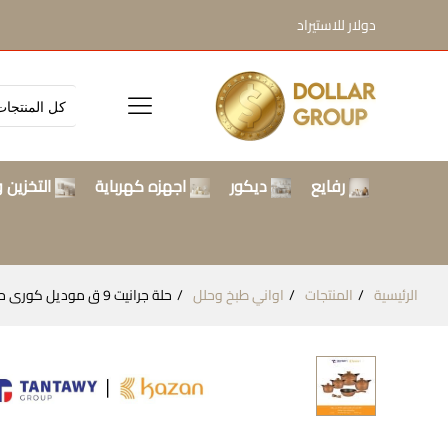
دولار للاستيراد
رفايع
ديكور
اجهزه كهرباية
التخزين و
الرئيسية
المنتجات
اواني طبخ وحلل
حلة جرانيت 9 ق موديل كورى حلة 32 سم + ووك KAZAN / Gold