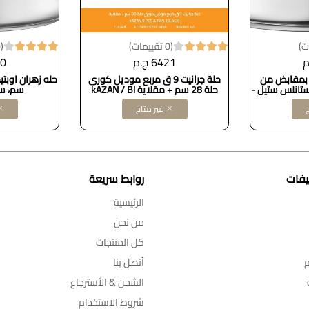
(0 تقييمات)
(0 تقييمات)
6421 ج.م
00
 بمقابض من
حلة جرانيت 9 ق مربع موديل كورى
اس 22 سم، ستانلس ستيل -
حلة 28 سم + مقلاية kAZAN / Bl
سم، ست
3
ح
غير متاح
يفات
روابط سريعة
الرئيسية
من نحن
كل المنتجات
م
أتصل بنا
الشحن & الأسترجاع
شروط الاستخدام