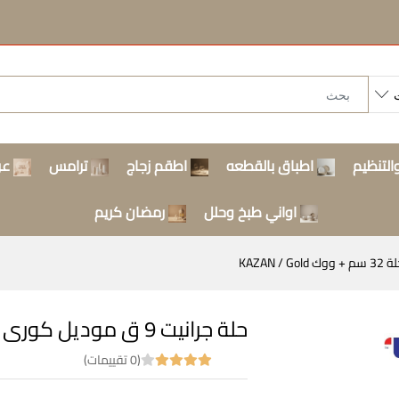
التنظيم
اطباق بالقطعه
اطقم زجاج
ترامس
عر
اواني طبخ وحلل
رمضان كريم
حلة جرانيت 9 ق موديل كورى حلة 32 سم + ووك KAZAN / Gold
(0 تقييمات)