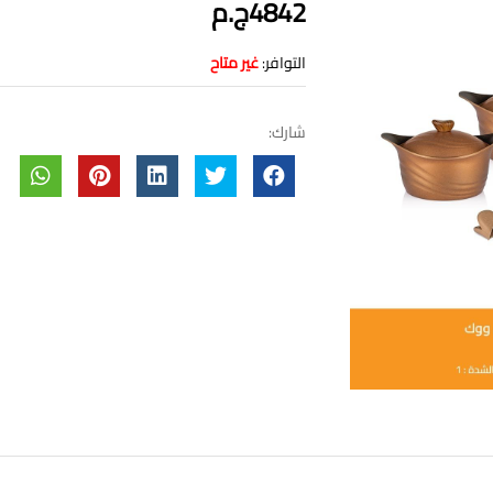
4842ج.م
التوافر:
غير متاح
شارك: