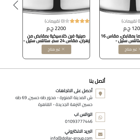
(0 تقييمات)
12 ج.م
2200 ج.م
حله زهران اوبتيما بمقابض، مقاس 16
صينية فرن كلاسيكية بمقابض من
انلس ستيل -
زهران، مقاس 24 سم، ستانلس ستيل -
سم + ووك MAT
330010224
غير متاح
غير متاح
أتصل بنا
أحصل على الاتجاهات
ش المدينة المنورة - محور طه حسين, 69 طه
حسين النزهة الجديدة - القاهرة
الواتس اب
01093777446
البريد الالكتروني
info@dollar-group.com