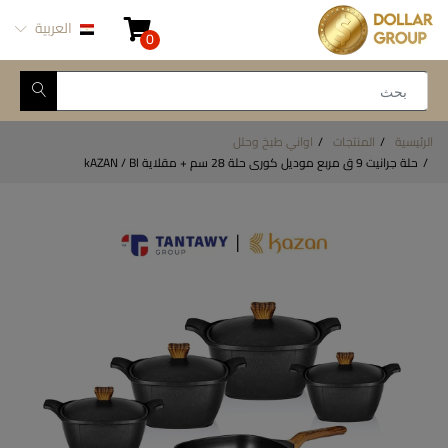
العربية
0
الرئيسية
المنتجات
اواني طبخ وحلل
حلة جرانيت 9 ق مربع موديل كورى حلة 28 سم + مقلاية kAZAN / Bl