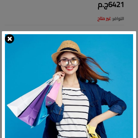
6421ج.م
التوافر:
غير متاح
شارك:
وصف
التقييمات