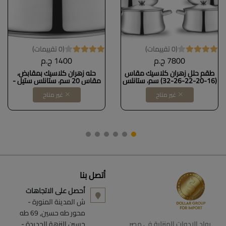
(0 تقييمات)
(0 تقييمات)
7800 ج.م
1400 ج.م
طقم حلل زهران كلاسيك مقاس
حله زهران كلاسيك بمقابض،
(16-20-22-26-32) سم، ستانلس
مقاس 20 سم، ستانلس ستيل -
ستيل
غير متاح
غير متاح
أتصل بنا
أحصل على الاتجاهات
ش المدينة المنورة -
محور طه حسين, 69 طه
رواد الادوات المنزلية فى مصر
حسين النزهة الجديدة -