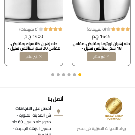
(0 تقييمات)
(0 تقييمات)
1645 ج.م
1400 ج.م
حله زهران اوبتيما بمقابض، مقاس
حله زهران كلاسيك بمقابض،
18 سم، ستانلس ستيل -
مقاس 20 سم، ستانلس ستيل -
330040018
غير متاح
غير متاح
أتصل بنا
أحصل على الاتجاهات
ش المدينة المنورة -
محور طه حسين, 69 طه
رواد الادوات المنزلية فى مصر
حسين النزهة الجديدة -
القاهرة