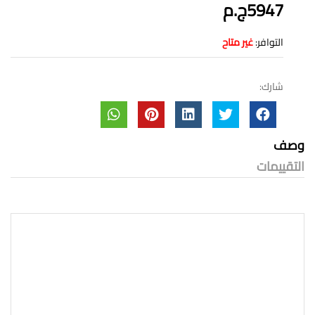
5947ج.م
التوافر:
غير متاح
شارك:
وصف
التقييمات