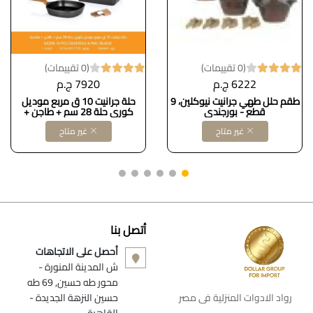
(0 تقييمات)
(0 تقييمات)
6222 ج.م
7920 ج.م
طقم حلل طهي جرانيت نيوكلين، 9
حلة جرانيت 10 ق مربع موديل
قطع - بورجندي
كورى حلة 28 سم + طاجن +
مقلاية kA
غير متاح
غير متاح
أتصل بنا
أحصل على الاتجاهات
ش المدينة المنورة -
محور طه حسين, 69 طه
رواد الادوات المنزلية فى مصر
حسين النزهة الجديدة -
القاهرة