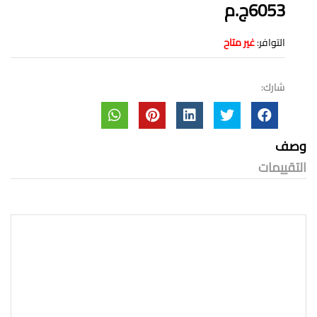
6053ج.م
التوافر:
غير متاح
شارك:
وصف
التقييمات