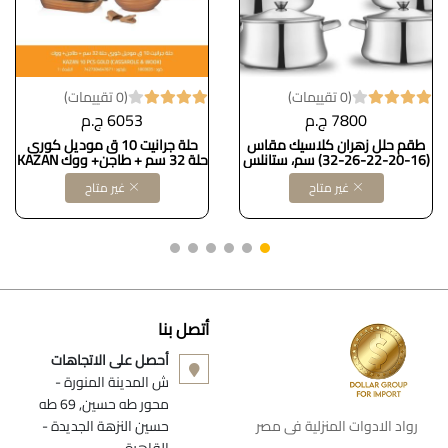
(0 تقييمات)
(0 تقييمات)
7800 ج.م
6053 ج.م
طقم حلل زهران كلاسيك مقاس
حلة جرانيت 10 ق موديل كورى
(16-20-22-26-32) سم، ستانلس
حلة 32 سم + طاجن+ ووك KAZAN
ستيل
/ Go
غير متاح
غير متاح
أتصل بنا
أحصل على الاتجاهات
ش المدينة المنورة -
محور طه حسين, 69 طه
رواد الادوات المنزلية فى مصر
حسين النزهة الجديدة -
القاهرة