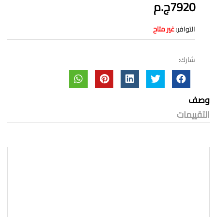
7920ج.م
التوافر:
غير متاح
شارك:
وصف
التقييمات