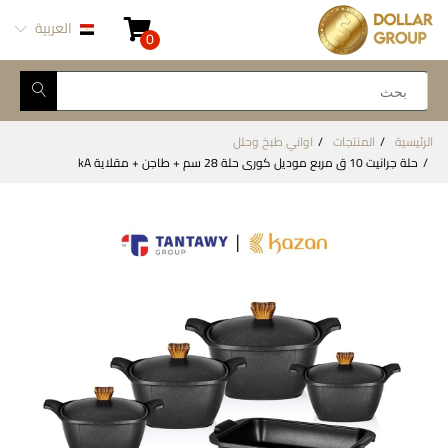
العربية
0
الرئيسية
المنتجات
اواني طبخ وحلل
حلة جرانيت 10 ق مربع موديل كورى حلة 28 سم + طاجن + مقلاية kA