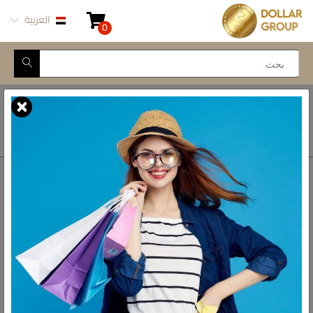
العربية
0
Closed for Maintenance
أتصل بنا
أحصل على الاتجاهات
ش المدينة المنورة -
محور طه حسين, 69 طه
رواد الادوات المنزلية فى مصر
حسين النزهة الجديدة -
القاهرة
البريد الالكتروني
info@dollar-group.com