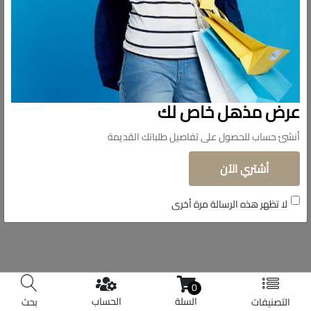
تابعونا
© حقوق الملكية 2026 دولار للاستيراد.
عرض مذهل خاص لك
تم التطوير بواسطة
Shoman Systems
أنشئ حساب للحصول على تفاصيل طلباتك القديمة
أشتري الآن
لا تظهر هذه الرسالة مرة أخرى
0
السلة
الحساب
التصنيفات
بحث