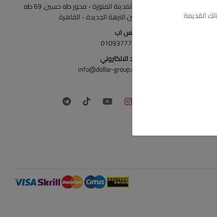
ش المدينة المنورة - محور طه حسين, 69 طه
تك القديمة
حسين النزهة الجديدة - القاهرة
الواتس اب
01093777446
البريد الالكتروني
info@dollar-group.com
تابعونا