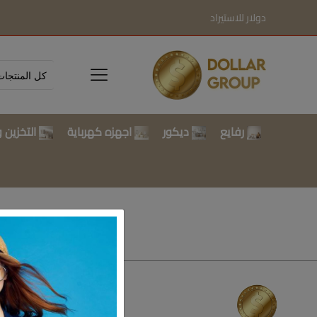
دولار للاستيراد
رفايع
ديكور
اجهزه كهرباية
التخزين و
تسوق بالتصن
رفايع