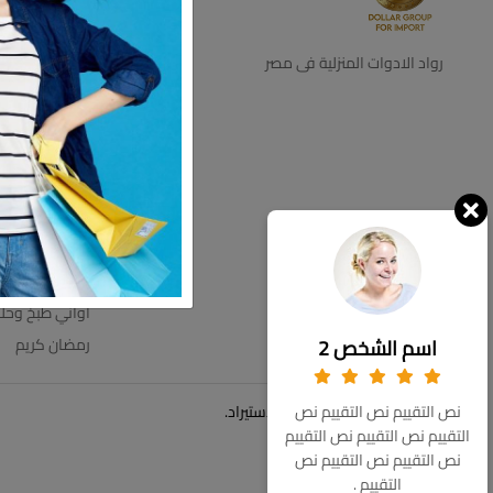
ديكور
اجهزه كهرباية
رواد الادوات المنزلية فى مصر
التخزين والتنظي
اطباق بالقطعه
اطقم زجاج
ترامس
عروض الاسبوع
مستلزمات الحم
مفروشات
اواني طبخ وحل
اسم الشخص 2
رمضان كريم
© حقوق الملكية 2026 دولار للاستيراد.
نص التقييم نص التقييم نص
التقييم نص التقييم نص التقييم
نص التقييم نص التقييم نص
التقييم .