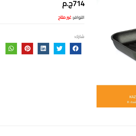
714ج.م
التوافر:
غير متاح
شارك: