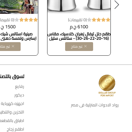
(0 تقييمات)
(0 تقييمات)
6100 ج.م
1500 ج.م
مقلاية كريب 26 سم جرانيت 4.4 مم
طقم حلل تيفال زهران كلاسيك، مقاس
صينية استالس شيك ج
(16-20-22-26-30) - ستانلس ستيل
استرس ولمسة دهبي ف
أنيق وراقي، طقم قط
غير متاح
غير متا
ينفع للتقديم في المناس
فخم في البيت. Dollars for import
تسوق بالتصن
رفايع
ديكور
اجهزه كهرباية
رواد الادوات المنزلية فى مصر
التخزين والتنظي
اطباق بالقطعه
اطقم زجاج