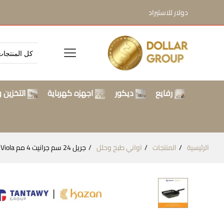
دولار للاستيراد
رفايع
ديكور
اجهزه كهرباية
التخزين و
الرئيسية
المنتجات
اواني طبخ وحلل
جريل 24 سم جرانيت 4 مم Kazan / Viola