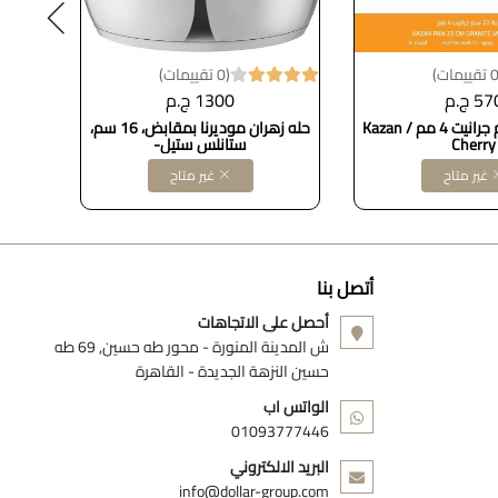
(0 تقييمات)
5 ج.م
1300 ج.م
مقلاية 22 سم جرانيت 4 مم Kazan /
حله زهران موديرنا بمقابض، 16 سم،
Cherry
ستانلس ستيل-
غير متاح
غير متاح
أتصل بنا
أحصل على الاتجاهات
ش المدينة المنورة - محور طه حسين, 69 طه
حسين النزهة الجديدة - القاهرة
الواتس اب
01093777446
البريد الالكتروني
info@dollar-group.com