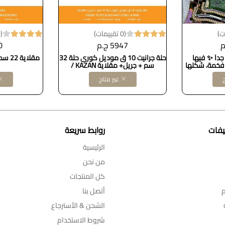
(0 تقييمات)
(0 تقييمات)
5947 ج.م
70
داً ✨ فيها
حلة جرانيت 10 ق موديل كورى حلة 32
خمة، شكلها
سم + جريل+ مقلاية KAZAN /
عتين مستطيل
ح
غير متاح
بات أو كديكور
يفات
روابط سريعة
الرئيسية
من نحن
كل المنتجات
م
أتصل بنا
الشحن & الأسترجاع
شروط الاستخدام