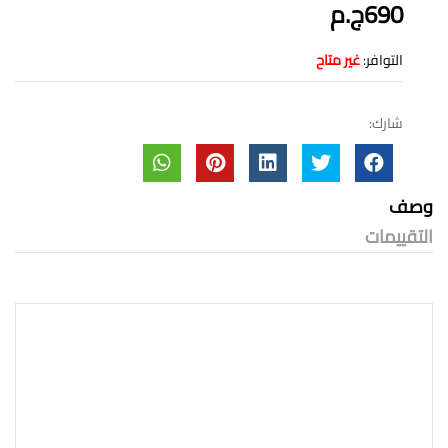
690ج.م
التوافر:
غير متاح
شارك:
وصف
التقييمات