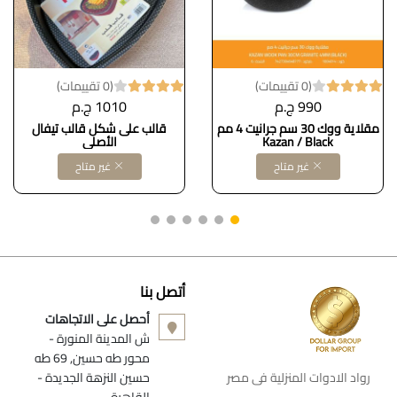
(0 تقييمات)
(0 تقييمات)
990 ج.م
1010 ج.م
مقلاية ووك 30 سم جرانيت 4 مم
قالب على شكل قالب تيفال
Kazan / Black
الأصلي
غير متاح
غير متاح
أتصل بنا
أحصل على الاتجاهات
ش المدينة المنورة -
محور طه حسين, 69 طه
رواد الادوات المنزلية فى مصر
حسين النزهة الجديدة -
القاهرة