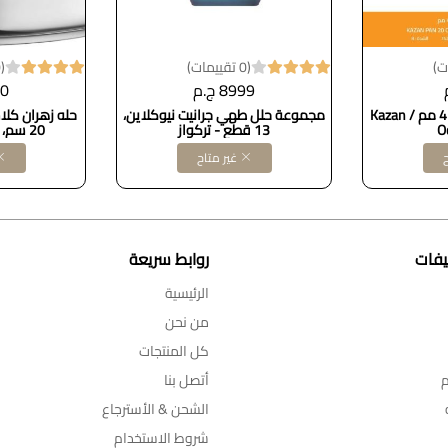
(0 تقييمات)
(0 تقييمات)
8999 ج.م
00
مقلاية 20 سم جرانيت 4 مم Kazan /
مجموعة حلل طهي جرانيت نيوكلاين،
حله زهران كل
O
13 قطع - تركواز
20 سم، ستانلس ستيل -
ح
غير متاح
يفات
روابط سريعة
الرئيسية
من نحن
كل المنتجات
م
أتصل بنا
الشحن & الأسترجاع
شروط الاستخدام