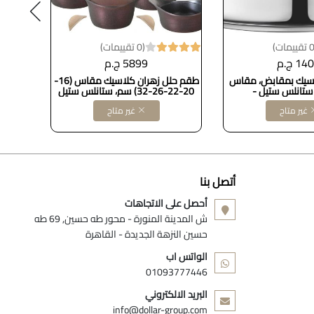
(0 تقييمات)
14 ج.م
5899 ج.م
اسيك بمقابض، مقاس
طقم حلل زهران كلاسيك مقاس (16-
20-22-26-32) سم، ستانلس ستيل
32 سم طاجن +جريل+ووك KAZAN
غير متاح
غير متاح
أتصل بنا
أحصل على الاتجاهات
ش المدينة المنورة - محور طه حسين, 69 طه
حسين النزهة الجديدة - القاهرة
الواتس اب
01093777446
البريد الالكتروني
info@dollar-group.com