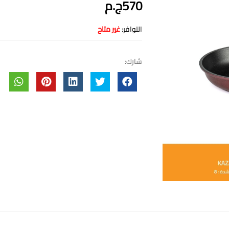
570ج.م
التوافر:
غير متاح
شارك: