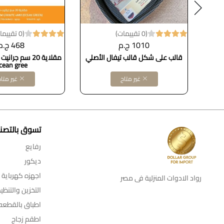
(0 تقييمات)
(0 تقييمات)
1010 ج.م
468 ج.م
م من Glory – مقاس
قالب على شكل قالب تيفال الأصلي
cean gree
غير متاح
غير متا
تسوق بالتصن
رفايع
ديكور
اجهزه كهرباية
رواد الادوات المنزلية فى مصر
التخزين والتنظي
اطباق بالقطعه
اطقم زجاج