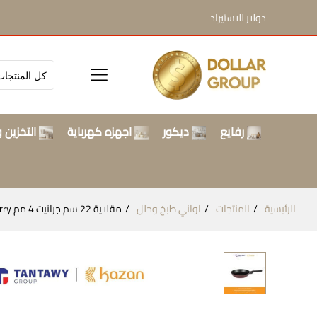
دولار للاستيراد
رفايع
ديكور
اجهزه كهرباية
التخزين و
الرئيسية
المنتجات
اواني طبخ وحلل
مقلاية 22 سم جرانيت 4 مم Kazan / Cherry